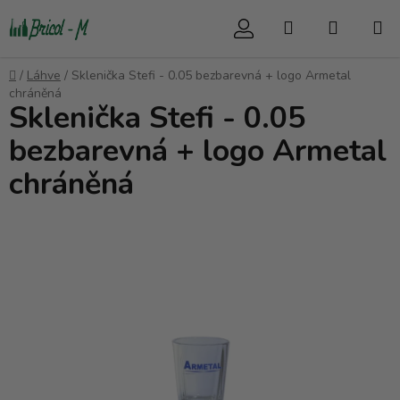
Přejít
Hledat
NÁKUP
na
obsah
KOŠÍK
Domů
/
Láhve
/
Sklenička Stefi - 0.05 bezbarevná + logo Armetal
chráněná
Sklenička Stefi - 0.05
bezbarevná + logo Armetal
chráněná