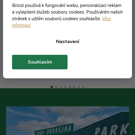
lístkom s nápisom Maruna
Bricol používá k fungování webu, personalizaci reklam
marhuľovica
Externí sklad - dodání do 10 dnů
a vylepšení služeb soubory cookies. Používáním našich
stránek s užitím souborů cookies souhlasíte.
Více
informací
324,97 Kč včetně DPH
268,57 Kč
Nastavení
/ ks
Do košíku
Souhlasím