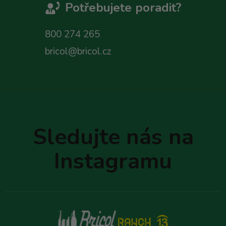
Potřebujete poradit?
800 274 265
bricol@bricol.cz
Z
á
p
Sledujte nás na
a
t
Instagramu
í