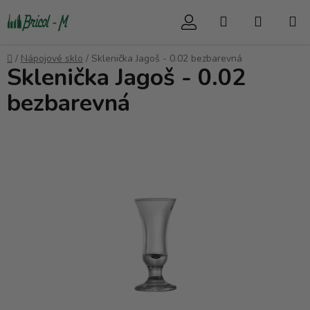
Přejít
Hledat
NÁKUP
na
obsah
KOŠÍK
Domů
/
Nápojové sklo
/
Sklenička Jagoš - 0.02 bezbarevná
Sklenička Jagoš - 0.02
bezbarevná