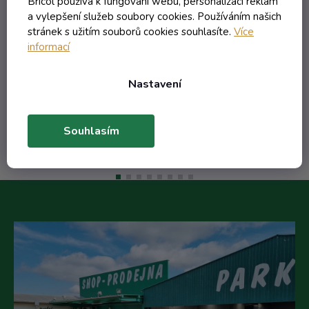
Bricol používá k fungování webu, personalizaci reklam
a vylepšení služeb soubory cookies. Používáním našich
stránek s užitím souborů cookies souhlasíte.
Více
informací
70,12 Kč včetně DPH
57,95 Kč
/ ks
Nastavení
Do košíku
Souhlasím