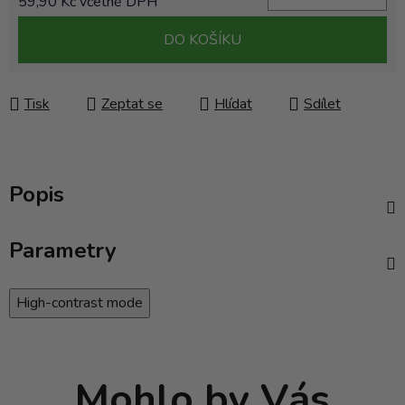
59,90 Kč včetně DPH
Měrná cena:
DO KOŠÍKU
Tisk
Zeptat se
Hlídat
Sdílet
Popis
Parametry
High-contrast mode
Mohlo by Vás