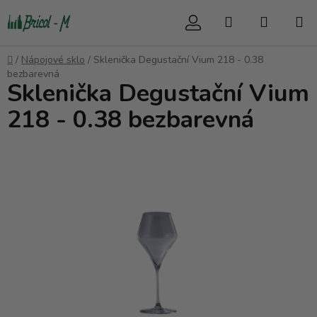
Přejít
Hledat
NÁKUP
na
obsah
KOŠÍK
Domů
/
Nápojové sklo
/
Sklenička Degustační Vium 218 - 0.38
bezbarevná
Sklenička Degustační Vium
218 - 0.38 bezbarevná