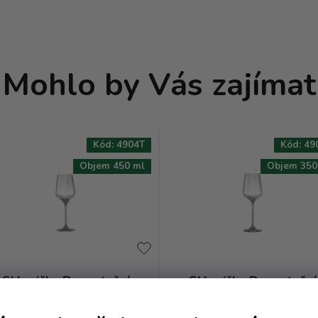
Mohlo by Vás zajímat
Kód:
4904T
Kód:
49
Objem 450 ml
Objem 350
Sklenička Degustační
Sklenička Degustační
Charisma - 0.45
Charisma - 0.35
bezbarevná
bezbarevná