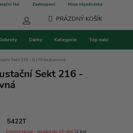
mační řád
Zastoupení
Moje objednávka
PRÁZDNÝ KOŠÍK
NÁKUPNÍ
Dobroty
Dárky
Kategorie
Top nabídky
V
KOŠÍK
tační Sekt 216 - 0.175 bezbarevná
ustační Sekt 216 -
evná
5422T
Externí sklad - dodání do 10 dnů
(1 ks)