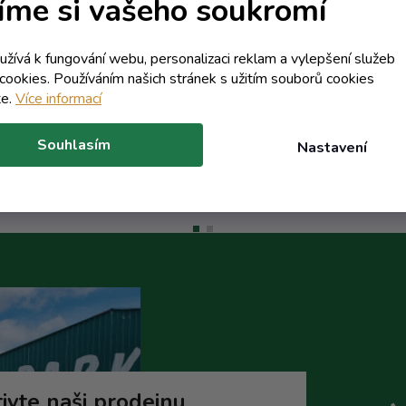
íme si vašeho soukromí
Skladem
Skladem
oužívá k fungování webu, personalizaci reklam a vylepšení služeb
119,48 Kč včetně DPH
108,65 Kč včetně DPH
cookies. Používáním našich stránek s užitím souborů cookies
98,74 Kč
89,79 Kč
/ ks
/ ks
te.
Více informací
Do košíku
Do koší
Souhlasím
Nastavení
ivte naši prodejnu