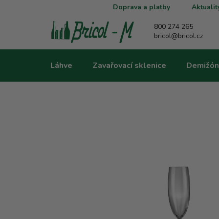
Přejít
Doprava a platby
Aktualit
na
obsah
800 274 265
bricol@bricol.cz
Láhve
Zavařovací sklenice
Demižón