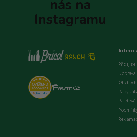
nás na
í
Instagramu
Inform
Přidej se
Doprava 
Obchodn
Rady zák
Paletové
Podmínky
Reklamač