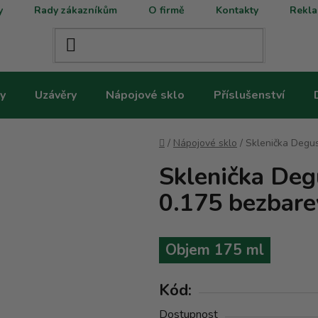
y
Rady zákazníkům
O firmě
Kontakty
Rekla
y
Uzávěry
Nápojové sklo
Příslušenství
Domů
/
Nápojové sklo
/
Sklenička Degus
Sklenička Deg
0.175 bezbar
Objem 175 ml
Kód:
Dostupnost