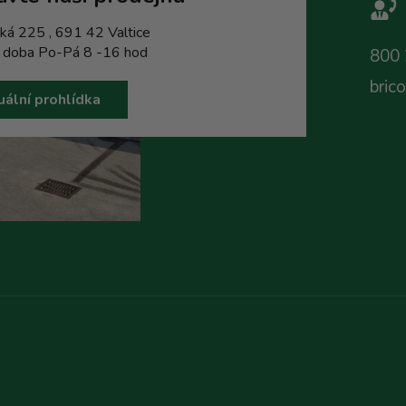
ká 225 , 691 42 Valtice
í doba Po-Pá 8 -16 hod
800 
bric
uální prohlídka