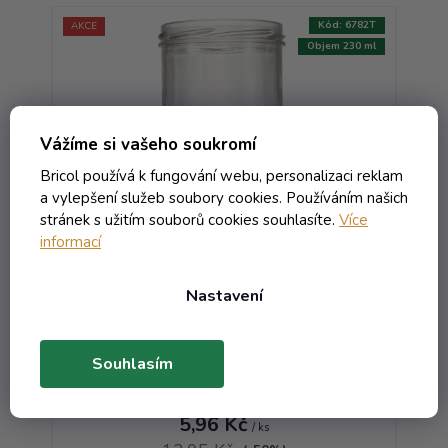
:
8536T
Kód:
6782T
AKCE
AKCE
373 ml
Objem 230 ml
Vážíme si vašeho soukromí
Bricol používá k fungování webu, personalizaci reklam
a vylepšení služeb soubory cookies. Používáním našich
stránek s užitím souborů cookies souhlasíte.
Více
informací
3
Sklenice Sturz Rovný - 0.23
Nastavení
bezbarevná T.O. 82 W
Skladem
Souhlasím
7,21 Kč včetně DPH
5,96 Kč
/ ks