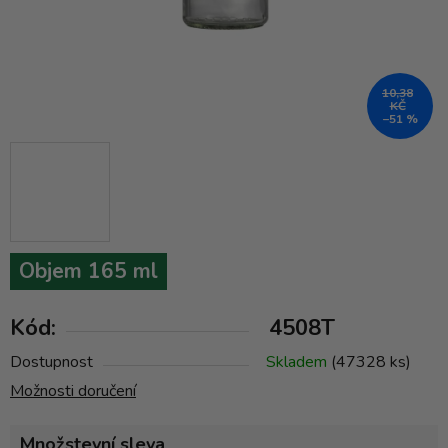
10,38
KČ
–51 %
Objem 165 ml
Kód:
4508T
Dostupnost
Skladem
(47328 ks)
Možnosti doručení
Množstevní sleva