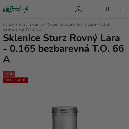
Přejít
Hledat
NÁKUP
na
obsah
KOŠÍK
Domů
/
Zavařovací sklenice
/
Sklenice Sturz Rovný Lara - 0.165
bezbarevná T.O. 66 A
Sklenice Sturz Rovný Lara
- 0.165 bezbarevná T.O. 66
A
AKCE
VÍCE ZA MÉNĚ