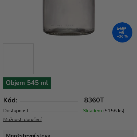
14,57
KČ
–36 %
Objem 545 ml
Kód:
8360T
Dostupnost
Skladem
(5158 ks)
Možnosti doručení
Množstevní sleva