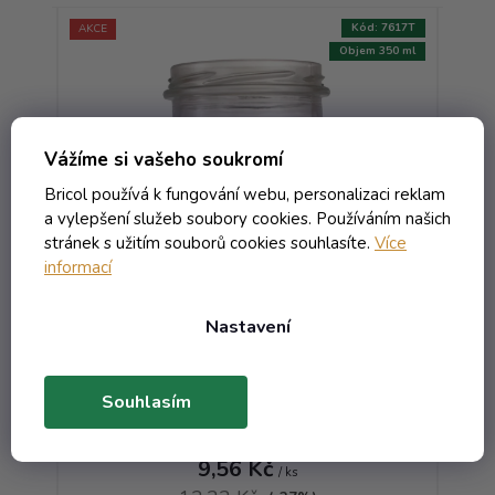
:
8928T
Kód:
7617T
AKCE
AKCE
212 ml
Objem 350 ml
Vážíme si vašeho soukromí
Bricol používá k fungování webu, personalizaci reklam
a vylepšení služeb soubory cookies. Používáním našich
stránek s užitím souborů cookies souhlasíte.
Více
informací
Sklenice Sturz Rovný - 0.35
Nastavení
bezbarevná T.O. 82 ST
Skladem
Souhlasím
11,57 Kč včetně DPH
9,56 Kč
/ ks