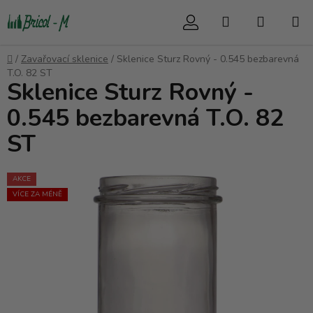
Přejít
Hledat
NÁKUP
na
obsah
KOŠÍK
Domů
/
Zavařovací sklenice
/
Sklenice Sturz Rovný - 0.545 bezbarevná
T.O. 82 ST
Sklenice Sturz Rovný -
0.545 bezbarevná T.O. 82
ST
AKCE
VÍCE ZA MÉNĚ