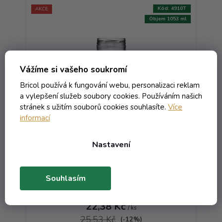
:
6680T
Kód:
4910T
AKCE
106 ml
Objem 1053 ml
Vážíme si vašeho soukromí
Bricol používá k fungování webu, personalizaci reklam
a vylepšení služeb soubory cookies. Používáním našich
stránek s užitím souborů cookies souhlasíte.
Více
informací
Sklenice Sturz rovná - 1.053
bezbarevná T.O.100 NC
Nastavení
Skladem
Souhlasím
27,08 Kč včetně DPH
22,38 Kč
/ ks
25,53 Kč
(-12%)