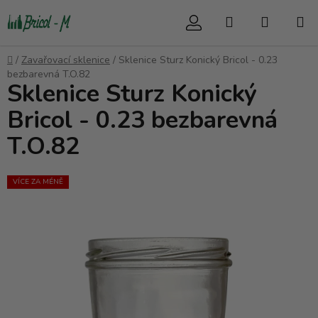
Přejít
Hledat
NÁKUP
na
obsah
KOŠÍK
Domů
/
Zavařovací sklenice
/
Sklenice Sturz Konický Bricol - 0.23
bezbarevná T.O.82
Sklenice Sturz Konický
Bricol - 0.23 bezbarevná
T.O.82
VÍCE ZA MÉNĚ