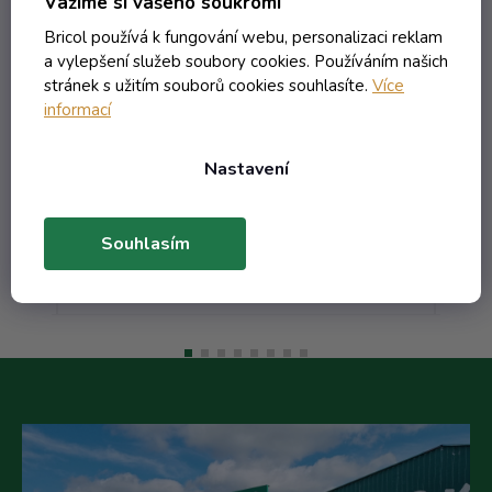
Vážíme si vašeho soukromí
Zábrusem a Širokým Uzávěrem -
Z
Bricol používá k fungování webu, personalizaci reklam
1.00 hnědá
a vylepšení služeb soubory cookies. Používáním našich
Skladem
stránek s užitím souborů cookies souhlasíte.
Více
informací
200,76 Kč včetně DPH
Nastavení
165,92 Kč
/ ks
Souhlasím
Do košíku