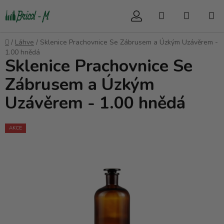
Přejít
Hledat
NÁKUP
na
obsah
KOŠÍK
Domů
/
Láhve
/
Sklenice Prachovnice Se Zábrusem a Úzkým Uzávěrem -
1.00 hnědá
Sklenice Prachovnice Se
Zábrusem a Úzkým
Uzávěrem - 1.00 hnědá
AKCE