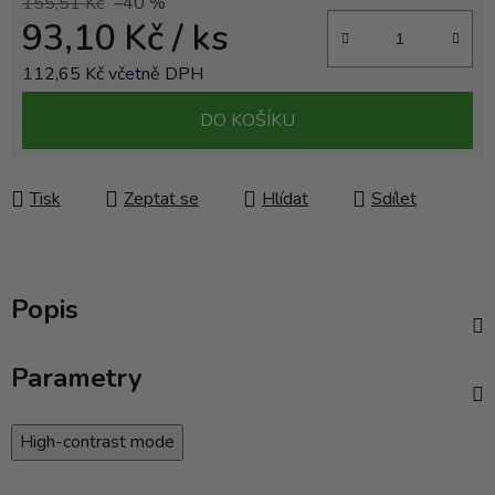
155,51 Kč
–40 %
93,10 Kč
/ ks
112,65 Kč včetně DPH
Měrná cena:
DO KOŠÍKU
Tisk
Zeptat se
Hlídat
Sdílet
Popis
Parametry
High-contrast mode