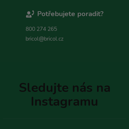
Potřebujete poradit?
800 274 265
bricol@bricol.cz
Z
á
p
Sledujte nás na
a
t
Instagramu
í