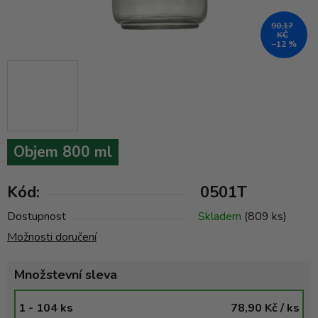
90,17
KČ
–12 %
Objem 800 ml
Kód:
0501T
Dostupnost
Skladem
(809 ks)
Možnosti doručení
Množstevní sleva
1 - 104 ks
78,90 Kč
/ ks