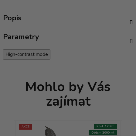
Popis
Parametry
High-contrast mode
Mohlo by Vás
zajímat
:
1815T
Kód:
1756T
AKCE
AKCE
550 ml
Objem 2000 ml