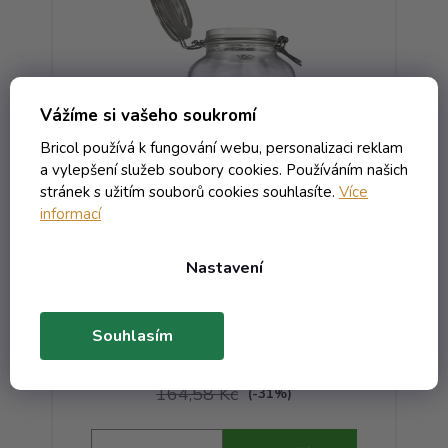
Vážíme si vašeho soukromí
Bricol používá k fungování webu, personalizaci reklam
a vylepšení služeb soubory cookies. Používáním našich
stránek s užitím souborů cookies souhlasíte.
Více
informací
55
Sklenice Patent Čtyřhran - 2.00
S
bezbarevná
Nastavení
Skladem
Souhlasím
136,61 Kč včetně DPH
112,90 Kč
/ ks
164,58 Kč
(-31%)