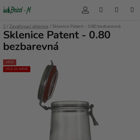
Přejít
Hledat
NÁKUP
na
obsah
KOŠÍK
Domů
/
Zavařovací sklenice
/
Sklenice Patent - 0.80 bezbarevná
Sklenice Patent - 0.80
bezbarevná
AKCE
VÍCE ZA MÉNĚ