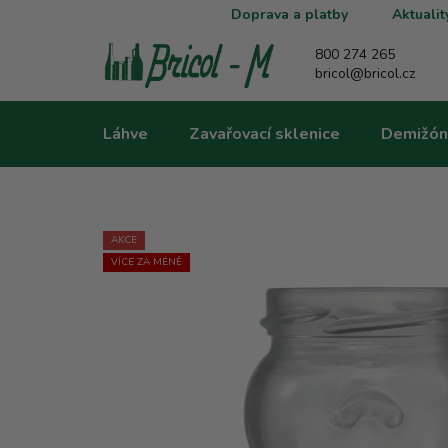
Přejít
Doprava a platby
Aktualit
na
obsah
800 274 265
bricol@bricol.cz
Láhve
Zavařovací sklenice
Demižón
AKCE
VÍCE ZA MÉNĚ