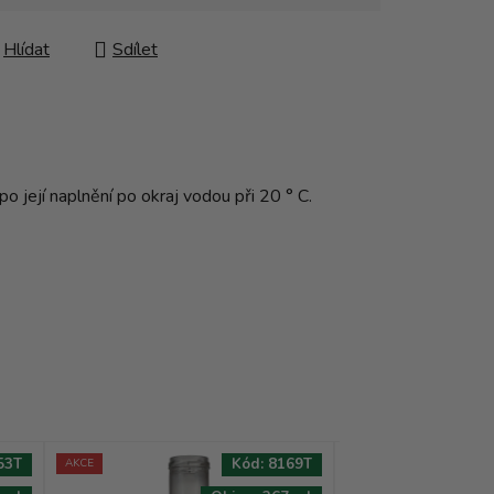
Hlídat
Sdílet
o její naplnění po okraj vodou při 20 ° C.
53T
Kód:
8169T
AKCE
AKCE