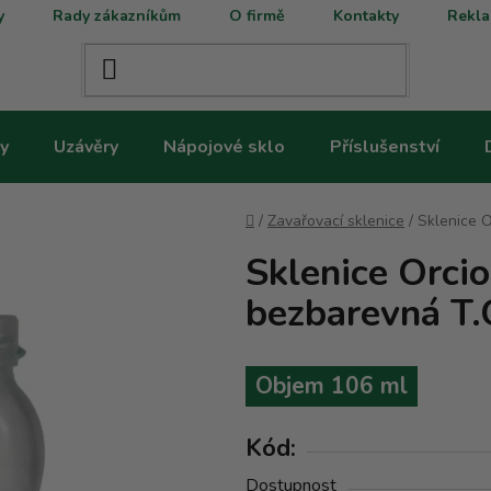
y
Rady zákazníkům
O firmě
Kontakty
Rekla
y
Uzávěry
Nápojové sklo
Příslušenství
Domů
/
Zavařovací sklenice
/
Sklenice O
Sklenice Orcio
bezbarevná T.
Objem 106 ml
Kód:
Dostupnost