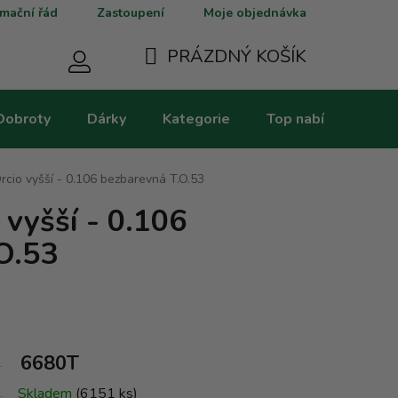
mační řád
Zastoupení
Moje objednávka
PRÁZDNÝ KOŠÍK
NÁKUPNÍ
Dobroty
Dárky
Kategorie
Top nabídky
V
KOŠÍK
rcio vyšší - 0.106 bezbarevná T.O.53
 vyšší - 0.106
O.53
6680T
Skladem
(6151 ks)