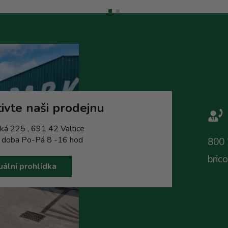
ivte naši prodejnu
ká 225 , 691 42 Valtice
í doba Po-Pá 8 -16 hod
800 
bric
uální prohlídka