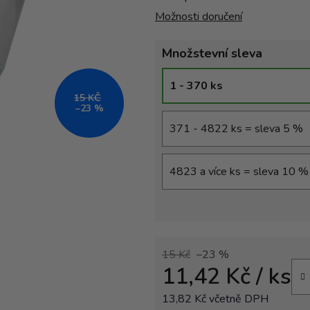
Možnosti doručení
Množstevní sleva
1 - 370 ks
15 KČ
–23 %
371 - 4822 ks = sleva 5 %
4823 a více ks = sleva 10 %
15 Kč
–23 %
11,42 Kč
/ ks
13,82 Kč včetně DPH