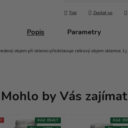
Měrná cena:
Tisk
Zeptat se
Popis
Parametry
ený objem při sklenici představuje celkový objem sklenice, t.j p
Mohlo by Vás zajímat
Kód:
0541T
Kód:
05
E