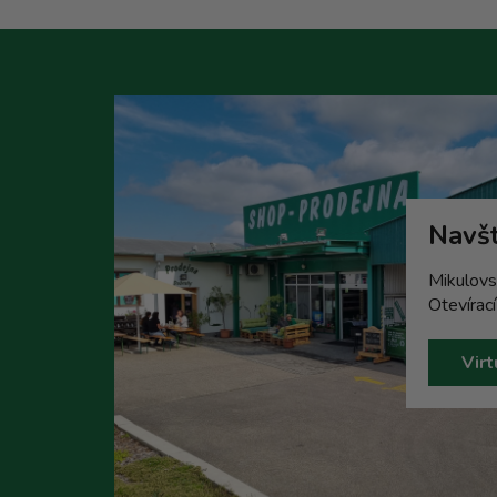
Navšt
Mikulovs
Otevírac
Virt