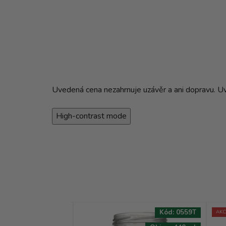
Uvedená cena nezahrnuje uzávěr a ani dopravu. Uved
High-contrast mode
Kód:
6386T
Kód:
0559T
AKC