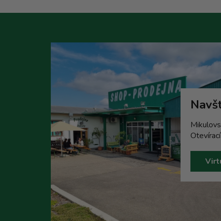
Navšt
Mikulovs
Otevírac
Virt