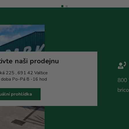
ivte naši prodejnu
ká 225 , 691 42 Valtice
í doba Po-Pá 8 -16 hod
800 
bric
uální prohlídka