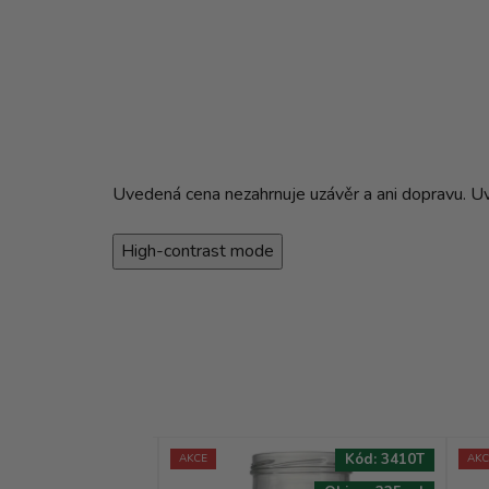
Uvedená cena nezahrnuje uzávěr a ani dopravu. Uved
High-contrast mode
Kód:
5718T
Kód:
3410T
AKCE
AKC