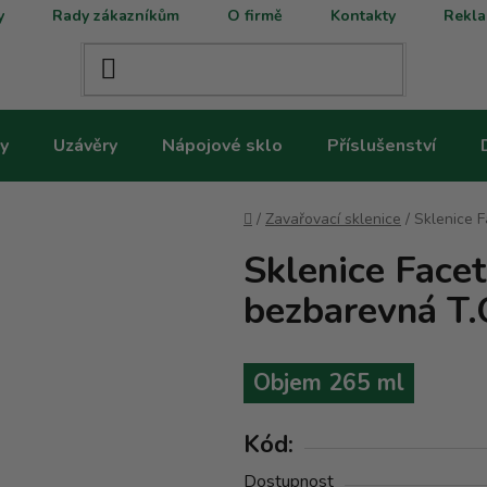
y
Rady zákazníkům
O firmě
Kontakty
Rekla
y
Uzávěry
Nápojové sklo
Příslušenství
Domů
/
Zavařovací sklenice
/
Sklenice F
Sklenice Face
bezbarevná T.
Objem 265 ml
Kód:
Dostupnost