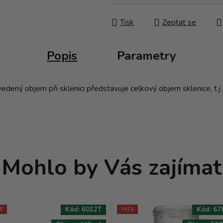
Měrná cena:
Tisk
Zeptat se
Popis
Parametry
ený objem při sklenici představuje celkový objem sklenice, t.j p
Mohlo by Vás zajímat
Kód:
6012T
Kód:
67
E
AKCE