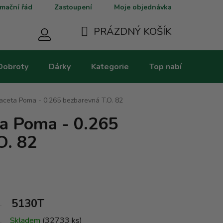
mační řád
Zastoupení
Moje objednávka
PRÁZDNÝ KOŠÍK
NÁKUPNÍ
Dobroty
Dárky
Kategorie
Top nabídky
V
KOŠÍK
aceta Poma - 0.265 bezbarevná T.O. 82
ta Poma - 0.265
O. 82
5130T
Skladem
(32733 ks)