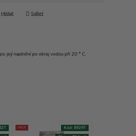
Hlídat
Sdílet
o její naplnění po okraj vodou při 20 ° C.
82T
Kód:
8929T
AKCE
AKCE