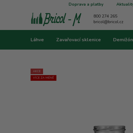
Přejít
Doprava a platby
Aktualit
na
obsah
800 274 265
bricol@bricol.cz
Láhve
Zavařovací sklenice
Demižón
AKCE
VÍCE ZA MÉNĚ