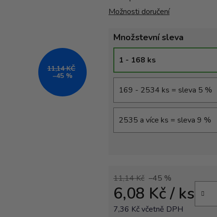
Možnosti doručení
Množstevní sleva
1 - 168 ks
11,14 KČ
–45 %
169 - 2534 ks = sleva 5 %
2535 a více ks = sleva 9 %
11,14 Kč
–45 %
6,08 Kč
/ ks
7,36 Kč včetně DPH