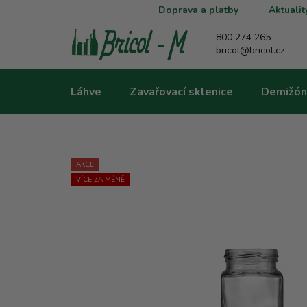
Přejít
Doprava a platby
Aktualit
na
obsah
800 274 265
bricol@bricol.cz
Láhve
Zavařovací sklenice
Demižón
AKCE
VÍCE ZA MÉNĚ