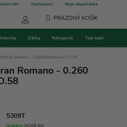
mační řád
Zastoupení
Moje objednávka
PRÁZDNÝ KOŠÍK
NÁKUPNÍ
Dobroty
Dárky
Kategorie
Top nabídky
V
KOŠÍK
Čtyřhran Romano - 0.260 bezbarevná T.O.58
hran Romano - 0.260
O.58
5309T
Skladem
(4206 ks)