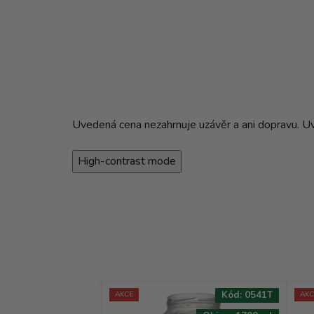
Uvedená cena nezahrnuje uzávěr a ani dopravu. Uved
High-contrast mode
Kód:
4186T
Kód:
0541T
AKCE
AKC