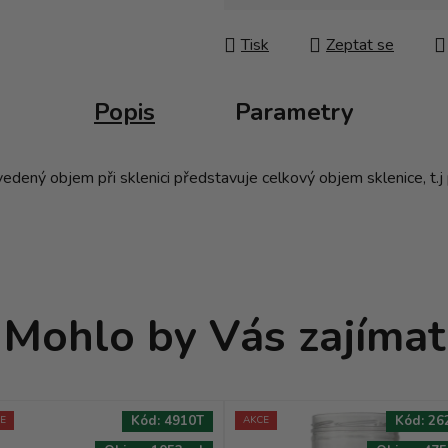
Měrná cena:
Tisk
Zeptat se
Popis
Parametry
ený objem při sklenici představuje celkový objem sklenice, t.j p
Mohlo by Vás zajímat
Kód:
4910T
Kód:
26
E
AKCE