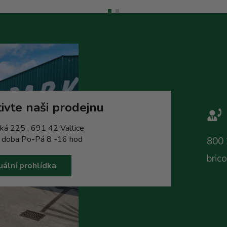
ivte naši prodejnu
ká 225 , 691 42 Valtice
í doba Po-Pá 8 -16 hod
800 
bric
uální prohlídka