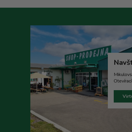
Navšt
Mikulovs
Otevírac
Virt