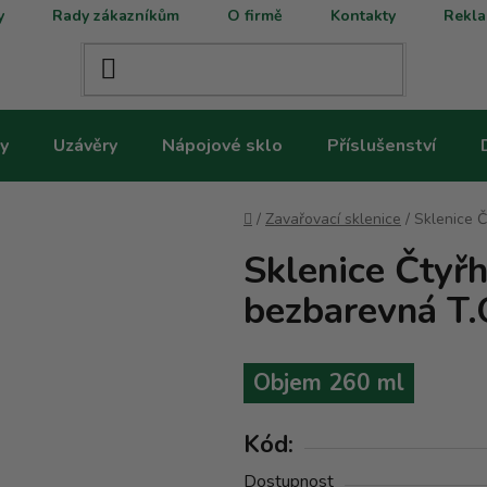
y
Rady zákazníkům
O firmě
Kontakty
Rekla
y
Uzávěry
Nápojové sklo
Příslušenství
Domů
/
Zavařovací sklenice
/
Sklenice 
Sklenice Čtyř
bezbarevná T.
Objem 260 ml
Kód:
Dostupnost