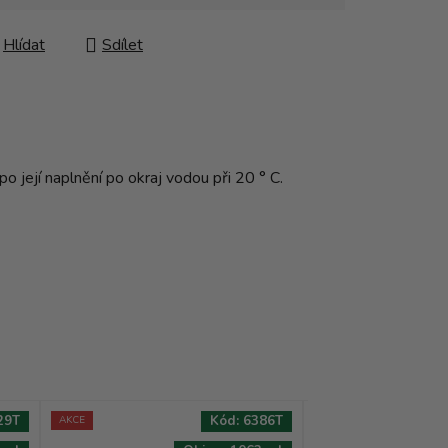
Hlídat
Sdílet
o její naplnění po okraj vodou při 20 ° C.
29T
Kód:
6386T
AKCE