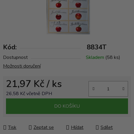
Kód:
8834T
Dostupnost
Skladem
(58 ks)
Možnosti doručení
21,97 Kč
/ ks
26,58 Kč včetně DPH
Měrná cena:
DO KOŠÍKU
Tisk
Zeptat se
Hlídat
Sdílet