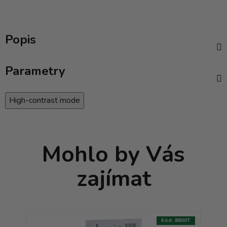
Popis
Parametry
High-contrast mode
Mohlo by Vás
zajímat
:
8609T
Kód:
8600T