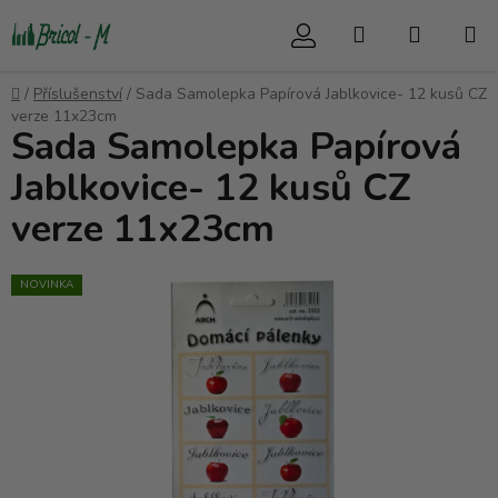
Přejít
Hledat
NÁKUP
na
obsah
KOŠÍK
Domů
/
Příslušenství
/
Sada Samolepka Papírová Jablkovice- 12 kusů CZ
verze 11x23cm
Sada Samolepka Papírová
Jablkovice- 12 kusů CZ
verze 11x23cm
NOVINKA