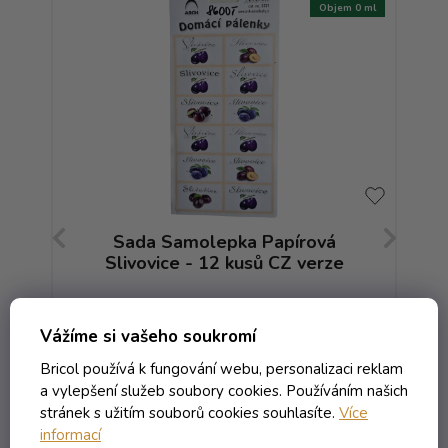
m 0 ml
Objem 0 ml
Sada Samolepka Papírová
ze
Slivovice - 12 kusů CZ verze
11x23cm
Skladem
Vážíme si vašeho soukromí
26,58 Kč včetně DPH
Bricol používá k fungování webu, personalizaci reklam
21,97 Kč
a vylepšení služeb soubory cookies. Používáním našich
/ ks
stránek s užitím souborů cookies souhlasíte.
Více
informací