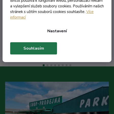
Bricol používá k fungování webu, personalizaci reklam
a vylepšení služeb soubory cookies. Používáním našich
stránek s užitím souborů cookies souhlasíte.
Více
informací
84,43 Kč včetně DPH
69,78 Kč
/ ks
Nastavení
Do košíku
Souhlasím