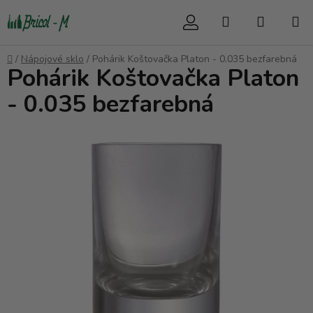
Přejít
Hledat
NÁKUP
na
obsah
KOŠÍK
Domů
/
Nápojové sklo
/
Pohárik Koštovačka Platon - 0.035 bezfarebná
Pohárik Koštovačka Platon
- 0.035 bezfarebná