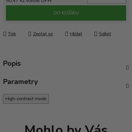
50,47 Kč včetně DPH
Měrná cena:
DO KOŠÍKU
Tisk
Zeptat se
Hlídat
Sdílet
Popis
Parametry
High-contrast mode
Mohlo by Vás