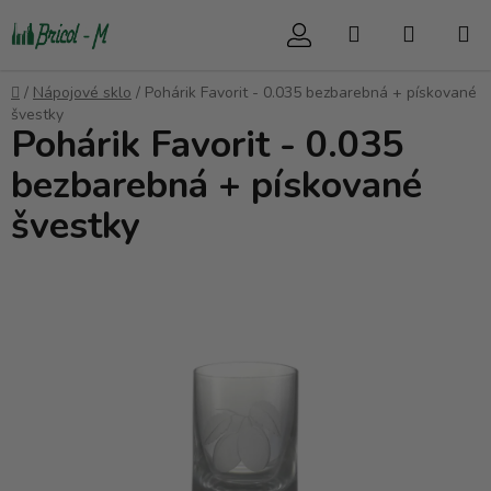
Přejít
Hledat
NÁKUP
na
obsah
KOŠÍK
Domů
/
Nápojové sklo
/
Pohárik Favorit - 0.035 bezbarebná + pískované
švestky
Pohárik Favorit - 0.035
bezbarebná + pískované
švestky