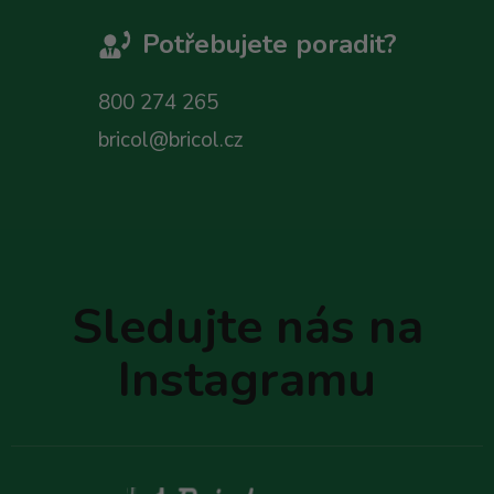
Potřebujete poradit?
800 274 265
bricol@bricol.cz
Z
á
p
Sledujte nás na
a
t
Instagramu
í