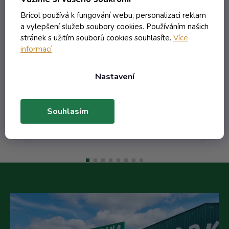
 +
bezbarevná
em
Bricol používá k fungování webu, personalizaci reklam
Skladem
a vylepšení služeb soubory cookies. Používáním našich
stránek s užitím souborů cookies souhlasíte.
Více
informací
117,67 Kč včetně DPH
97,25 Kč
/ ks
Nastavení
128,57 Kč
(-24%)
Souhlasím
Do košíku