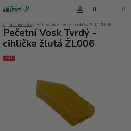
Přejít
Hledat
NÁKUP
na
obsah
KOŠÍK
Domů
/
Příslušenství
/
Pečetní Vosk Tvrdý - cihlička žlutá ŽL006
Pečetní Vosk Tvrdý -
cihlička žlutá ŽL006
AKCE