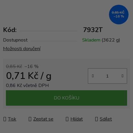
0,85 KČ
–16 %
Kód:
7932T
Dostupnost
Skladem
(3622 g)
Možnosti doručení
0,85 Kč
–16 %
0,71 Kč
/ g
0,86 Kč včetně DPH
Měrná cena:
DO KOŠÍKU
Tisk
Zeptat se
Hlídat
Sdílet