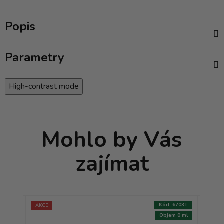
Popis
Parametry
High-contrast mode
Mohlo by Vás
zajímat
:
7173T
Kód:
6703T
AKCE
AKCE
m 0 ml
Objem 0 ml