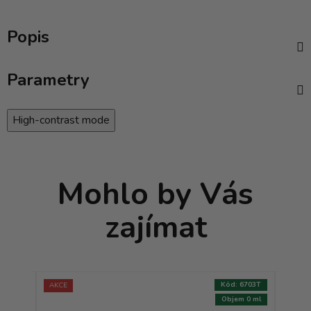
Popis
Parametry
High-contrast mode
Mohlo by Vás
zajímat
:
9368T
Kód:
6703T
AKCE
AKCE
m 0 ml
Objem 0 ml