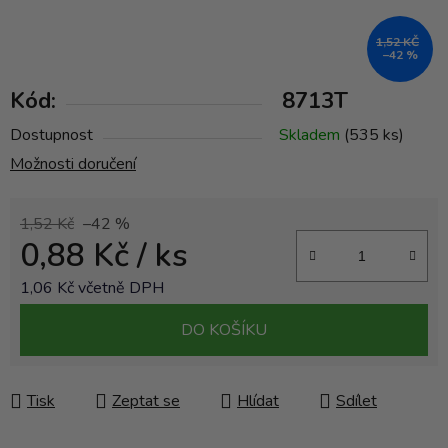
1,52 KČ
–42 %
Kód:
8713T
Dostupnost
Skladem
(535 ks)
Možnosti doručení
1,52 Kč
–42 %
0,88 Kč
/ ks
1,06 Kč včetně DPH
Měrná cena:
DO KOŠÍKU
Tisk
Zeptat se
Hlídat
Sdílet