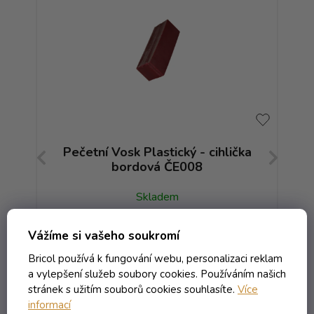
ka
Pečetní Vosk Plastický - cihlička
P
bordová ČE008
Skladem
Vážíme si vašeho soukromí
1,06 Kč včetně DPH
0,88 Kč
/ ks
Bricol používá k fungování webu, personalizaci reklam
1,59 Kč
(-44%)
a vylepšení služeb soubory cookies. Používáním našich
stránek s užitím souborů cookies souhlasíte.
Více
informací