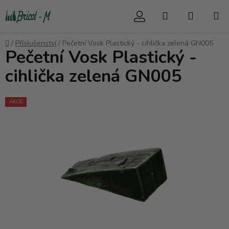
Přejít
Hledat
NÁKUP
na
obsah
KOŠÍK
Domů
/
Příslušenství
/
Pečetní Vosk Plastický - cihlička zelená GN005
Pečetní Vosk Plastický -
cihlička zelená GN005
AKCE