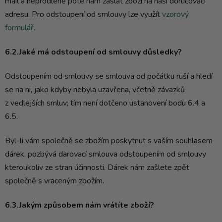
mail a neprodleně poté nám zaslat zboží na naši doručovací
adresu. Pro odstoupení od smlouvy lze využít
vzorový
formulář.
6.2.Jaké má odstoupení od smlouvy důsledky?
Odstoupením od smlouvy se smlouva od počátku ruší a hledí
se na ni, jako kdyby nebyla uzavřena, včetně závazků
z vedlejších smluv; tím není dotčeno ustanovení bodu 6.4 a
6.5.
Byl-li vám společně se zbožím poskytnut s vaším souhlasem
dárek, pozbývá darovací smlouva odstoupením od smlouvy
kteroukoliv ze stran účinnosti. Dárek nám zašlete zpět
společně s vraceným zbožím.
6.3.Jakým způsobem nám vrátíte zboží?