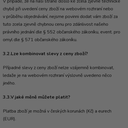
V případě, že na naší straně došlo ke zcela zjevné technické
chybě při uvedení ceny zboží na webovém rozhraní nebo
v průběhu objednávání, nejsme povinni dodat vám zboží za
tuto zcela zjevně chybnou cenu pro zdánlivost našeho
právního jednání dle § 552 občanského zákoníku, event. pro
omyl dle § 571 občanského zákoníku.
3.2.Lze kombinovat slevy z ceny zboží?
Případné slevy z ceny zboží nelze vzájemně kombinovat,
ledaže je na webovém rozhraní výslovně uvedeno něco
jiného.
3.3.V jaké měně můžete platit?
Platba zboží je možná v českých korunách (Kč) a eurech
(EUR).