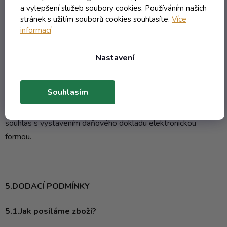
předáním
.
a vylepšení služeb soubory cookies. Používáním našich
stránek s užitím souborů cookies souhlasíte.
Více
informací
Upozorňujeme, že pokud zvolíte úhradu platby
bezhotovostním převodem a uhradíte platbu dříve, než z naší
Nastavení
strany dojde k uzavření smlouvy v souladu s bodem
4.4.Jak vystavujeme
daňový doklad?
Souhlasím
Souhlasem s těmito obchodními podmínkami nám udělujete
souhlas s vystavením daňového dokladu elektronickou
formou.
5.DODACÍ PODMÍNKY
5.1.Jak posíláme zboží?