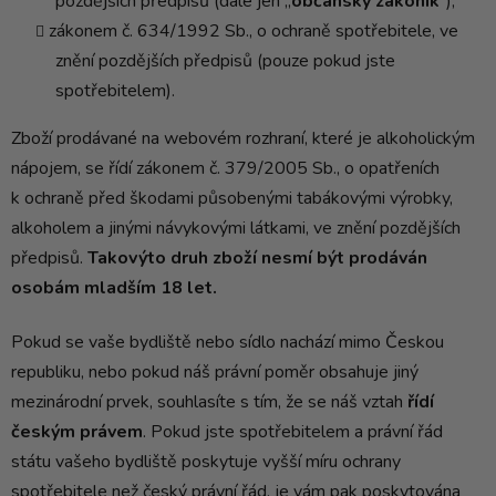
pozdějších předpisů (dále jen „
občanský zákoník
“);
zákonem č. 634/1992 Sb., o ochraně spotřebitele, ve
znění pozdějších předpisů (pouze pokud jste
spotřebitelem).
Zboží prodávané na webovém rozhraní, které je alkoholickým
nápojem, se řídí zákonem č. 379/2005 Sb., o opatřeních
k ochraně před škodami působenými tabákovými výrobky,
alkoholem a jinými návykovými látkami, ve znění pozdějších
předpisů.
Takovýto druh zboží nesmí být prodáván
osobám mladším 18 let.
Pokud se vaše bydliště nebo sídlo nachází mimo Českou
republiku, nebo pokud náš právní poměr obsahuje jiný
mezinárodní prvek, souhlasíte s tím, že se náš vztah
řídí
českým právem
. Pokud jste spotřebitelem a právní řád
státu vašeho bydliště poskytuje vyšší míru ochrany
spotřebitele než český právní řád, je vám pak poskytována