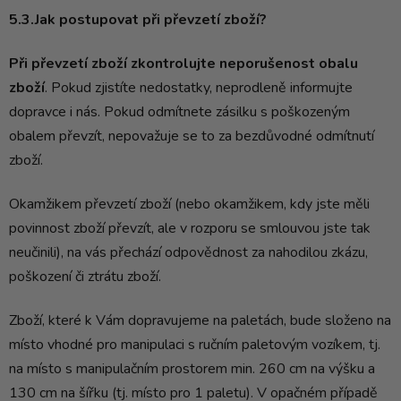
5.3.Jak postupovat při převzetí zboží?
Při převzetí zboží zkontrolujte neporušenost obalu
zboží
. Pokud zjistíte nedostatky, neprodleně informujte
dopravce i nás. Pokud odmítnete zásilku s poškozeným
obalem převzít, nepovažuje se to za bezdůvodné odmítnutí
zboží.
Okamžikem převzetí zboží (nebo okamžikem, kdy jste měli
povinnost zboží převzít, ale v rozporu se smlouvou jste tak
neučinili), na vás přechází odpovědnost za nahodilou zkázu,
poškození či ztrátu zboží.
Zboží, které k Vám dopravujeme na paletách, bude složeno na
místo vhodné pro manipulaci s ručním paletovým vozíkem, tj.
na místo s manipulačním prostorem min. 260 cm na výšku a
130 cm na šířku (tj. místo pro 1 paletu). V opačném případě