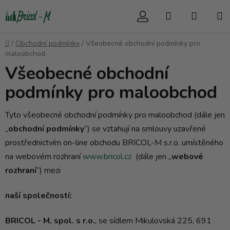
Přejít
Hledat
NÁKUP
na
obsah
KOŠÍK
Domů
/
Obchodní podmínky
/
Všeobecné obchodní podmínky pro
maloobchod
Všeobecné obchodní
podmínky pro maloobchod
Tyto všeobecné obchodní podmínky pro maloobchod (dále jen
„
obchodní podmínky
“) se vztahují na smlouvy uzavřené
prostřednictvím on-line obchodu BRICOL-M s.r.o. umístěného
na webovém rozhraní
www.bricol.cz
(dále jen „
webové
rozhraní
“) mezi
naší společností:
BRICOL - M, spol. s r.o.
, se sídlem Mikulovská 225, 691