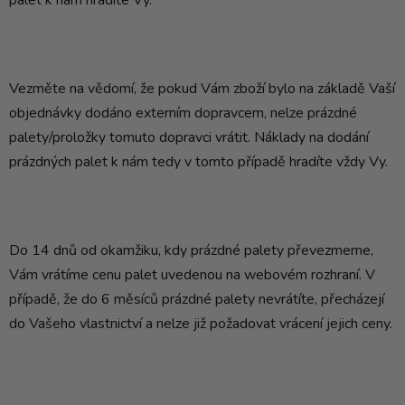
palet k nám hradíte Vy.
Vezměte na vědomí, že pokud Vám zboží bylo na základě Vaší
objednávky dodáno externím dopravcem, nelze prázdné
palety/proložky tomuto dopravci vrátit. Náklady na dodání
prázdných palet k nám tedy v tomto případě hradíte vždy Vy.
Do 14 dnů od okamžiku, kdy prázdné palety převezmeme,
Vám vrátíme cenu palet uvedenou na webovém rozhraní. V
případě, že do 6 měsíců prázdné palety nevrátíte, přecházejí
do Vašeho vlastnictví a nelze již požadovat vrácení jejich ceny.