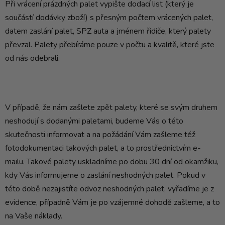
Při vrácení prázdných palet vypište dodací list (který je
součástí dodávky zboží) s přesným počtem vrácených palet,
datem zaslání palet, SPZ auta a jménem řidiče, který palety
převzal. Palety přebíráme pouze v počtu a kvalitě, které jste
od nás odebrali.
V případě, že nám zašlete zpět palety, které se svým druhem
neshodují s dodanými paletami, budeme Vás o této
skutečnosti informovat a na požádání Vám zašleme též
fotodokumentaci takových palet, a to prostřednictvím e-
mailu. Takové palety uskladníme po dobu 30 dní od okamžiku,
kdy Vás informujeme o zaslání neshodných palet. Pokud v
této době nezajistíte odvoz neshodných palet, vyřadíme je z
evidence, případně Vám je po vzájemné dohodě zašleme, a to
na Vaše náklady.