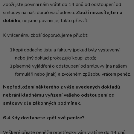
Zboží jste povinni nám vrátit do 14 dnů od odstoupení od
smlouvy na naši doručovací adresu.
Zboží nezasílejte na
dobírku
, nejsme povinni jej takto převzít.
K vrácenému zboží doporučujeme přiložit:
kopii dodacího listu a faktury (pokud byly vystaveny)
nebo jiný doklad prokazující koupi zboží;
písemné vyjádření o odstoupení od smlouvy (na našem
formuláři nebo jinak) a zvoleném způsobu vrácení peněz.
Nepředložení některého z výše uvedených dokladů
nebrání kladnému vyřízení vašeho odstoupení od
smlouvy dle zákonných podmínek.
6.4.Kdy dostanete zpět své peníze?
Veškeré přijaté peněžní prostředky vám vrátíme do 14 dnů