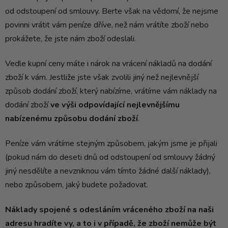
od odstoupení od smlouvy. Berte však na vědomí, že nejsme
povinni vrátit vám peníze dříve, než nám vrátíte zboží nebo
prokážete, že jste nám zboží odeslali.
Vedle kupní ceny máte i nárok na vrácení nákladů na dodání
zboží k vám. Jestliže jste však zvolili jiný než nejlevnější
způsob dodání zboží, který nabízíme, vrátíme vám náklady na
dodání zboží
ve výši odpovídající nejlevnějšímu
nabízenému způsobu dodání zboží
.
Peníze vám vrátíme stejným způsobem, jakým jsme je přijali
(pokud nám do deseti dnů od odstoupení od smlouvy žádný
jiný nesdělíte a nevzniknou vám tímto žádné další náklady),
nebo způsobem, jaký budete požadovat.
Náklady spojené s odesláním vráceného zboží na naši
adresu hradíte vy
, a to i v případě, že zboží nemůže být