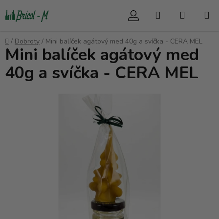
Přejít
Hledat
NÁKUP
na
obsah
KOŠÍK
Domů
/
Dobroty
/
Mini balíček agátový med 40g a svíčka - CERA MEL
Mini balíček agátový med
40g a svíčka - CERA MEL