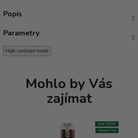
Popis
Parametry
High-contrast mode
Mohlo by Vás
zajímat
:
9385V
Kód:
9122V
m 0 ml
Objem 0 ml