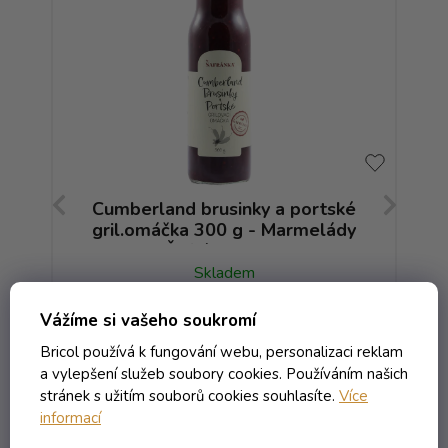
Cumberland brusinky a portské
M
gril.omáčka 300 g - Marmelády
Šafránka s.r.o.
Skladem
Vážíme si vašeho soukromí
187,00 Kč včetně DPH
166,96 Kč
Bricol používá k fungování webu, personalizaci reklam
/ ks
a vylepšení služeb soubory cookies. Používáním našich
stránek s užitím souborů cookies souhlasíte.
Více
Do košíku
informací