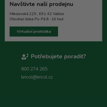
Navštivte naši prodejnu
Mikulovská 225 , 691 42 Valtice
Otevírací doba Po-Pá 8 -16 hod
Virtuální prohlídka
Potřebujete poradit?
800 274 265
bricol@bricol.cz
Z
á