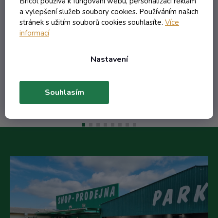
Bricol používá k fungování webu, personalizaci reklam
a vylepšení služeb soubory cookies. Používáním našich
stránek s užitím souborů cookies souhlasíte.
Více
informací
125,77 Kč včetně DPH
103,94 Kč
/ ks
Nastavení
Do košíku
Souhlasím