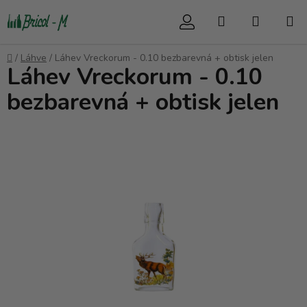
Přejít
Hledat
NÁKUP
na
obsah
KOŠÍK
Domů
/
Láhve
/
Láhev Vreckorum - 0.10 bezbarevná + obtisk jelen
Láhev Vreckorum - 0.10
bezbarevná + obtisk jelen