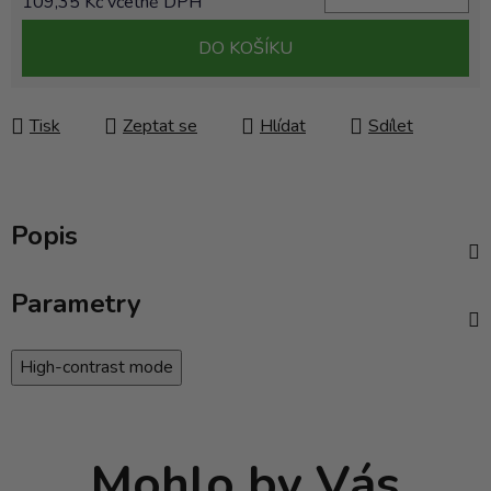
109,35 Kč včetně DPH
Měrná cena:
DO KOŠÍKU
Tisk
Zeptat se
Hlídat
Sdílet
Popis
Parametry
High-contrast mode
Mohlo by Vás