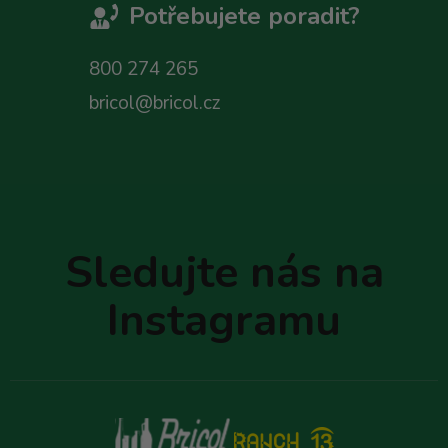
Potřebujete poradit?
800 274 265
bricol@bricol.cz
Z
á
p
Sledujte nás na
a
t
Instagramu
í