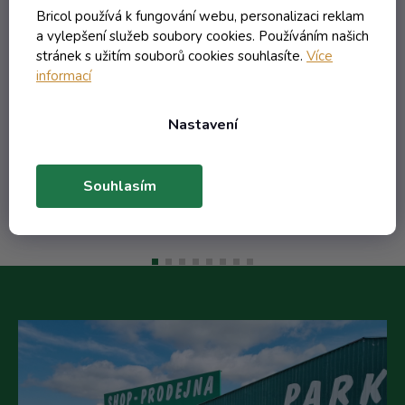
lístkem
Bricol používá k fungování webu, personalizaci reklam
Skladem
a vylepšení služeb soubory cookies. Používáním našich
stránek s užitím souborů cookies souhlasíte.
Více
informací
154,83 Kč včetně DPH
127,96 Kč
Nastavení
/ ks
Do košíku
Souhlasím