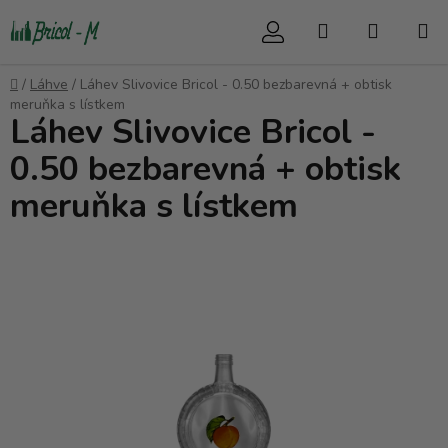
Přejít
Hledat
NÁKUP
na
obsah
KOŠÍK
Domů
/
Láhve
/
Láhev Slivovice Bricol - 0.50 bezbarevná + obtisk
meruňka s lístkem
Láhev Slivovice Bricol -
0.50 bezbarevná + obtisk
meruňka s lístkem