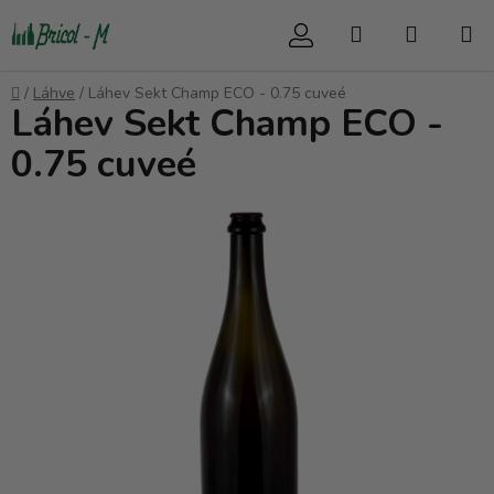
Přejít
Hledat
NÁKUP
na
obsah
KOŠÍK
Domů
/
Láhve
/
Láhev Sekt Champ ECO - 0.75 cuveé
Láhev Sekt Champ ECO -
0.75 cuveé