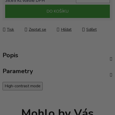
38,65 Kč včetně DPH
Měrná cena:
DO KOŠÍKU
Tisk
Zeptat se
Hlídat
Sdílet
Popis
Parametry
High-contrast mode
Mohlo by Vás