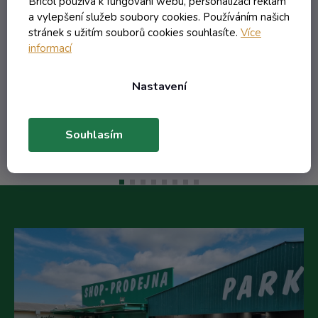
Bricol používá k fungování webu, personalizaci reklam
a vylepšení služeb soubory cookies. Používáním našich
stránek s užitím souborů cookies souhlasíte.
Více
informací
38,65 Kč včetně DPH
31,94 Kč
/ ks
Nastavení
Do košíku
Souhlasím