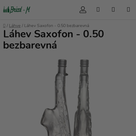
Přejít
Hledat
NÁKUP
na
obsah
KOŠÍK
Domů
/
Láhve
/
Láhev Saxofon - 0.50 bezbarevná
Láhev Saxofon - 0.50
bezbarevná