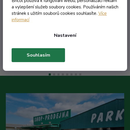
Bricol používá k fungování webu, personalizaci reklam
a vylepšení služeb soubory cookies. Používáním našich
stránek s užitím souborů cookies souhlasíte.
Více
104,46 Kč včetně DPH
informací
86,33 Kč
/ ks
120,94 Kč
(-28%)
Nastavení
Do košíku
Souhlasím