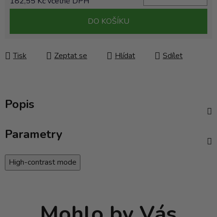
182,55 Kč včetně DPH
Měrná cena:
DO KOŠÍKU
Tisk
Zeptat se
Hlídat
Sdílet
Popis
Parametry
High-contrast mode
Mohlo by Vás