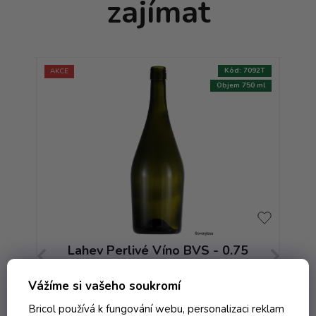
zajímat
:
0326T
Kód:
7092T
AKCE
AKCE
200 ml
Objem 750 ml
Lahev Perlivé Víno BVS - 0.75
antik ZV
Vážíme si vašeho soukromí
Skladem
Bricol používá k fungování webu, personalizaci reklam