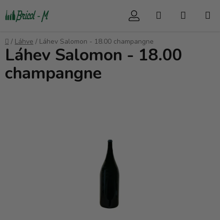
Přejít
Hledat
NÁKUP
na
obsah
KOŠÍK
Domů
/
Láhve
/
Láhev Salomon - 18.00 champangne
Láhev Salomon - 18.00
champangne