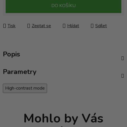
Měrná cena:
DO KOŠÍKU
Tisk
Zeptat se
Hlídat
Sdílet
Popis
Parametry
High-contrast mode
Mohlo by Vás