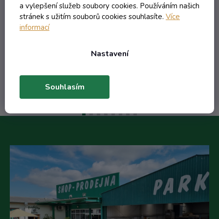
a vylepšení služeb soubory cookies. Používáním našich
6,04 Kč včetně DPH
stránek s užitím souborů cookies souhlasíte.
Více
4,99 Kč
informací
/ ks
23,16 Kč
(-78%)
Nastavení
Do košíku
Souhlasím