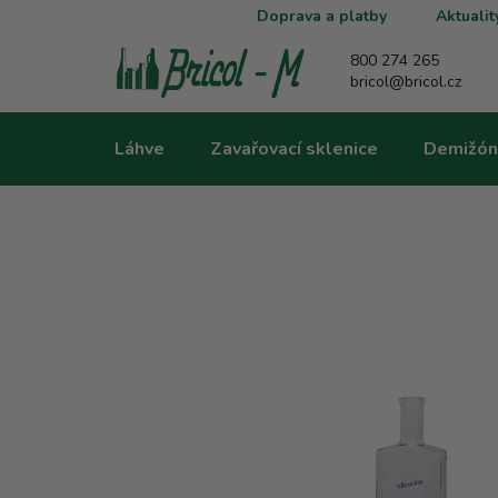
Přejít
Doprava a platby
Aktualit
na
obsah
800 274 265
bricol@bricol.cz
Láhve
Zavařovací sklenice
Demižón