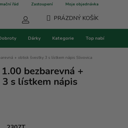
mační řád
Zastoupení
Moje objednávka
PRÁZDNÝ KOŠÍK
NÁKUPNÍ
Dobroty
Dárky
Kategorie
Top nabídky
V
KOŠÍK
arevná + obtisk švestky 3 s lístkem nápis Slivovica
 1.00 bezbarevná +
 3 s lístkem nápis
2307T