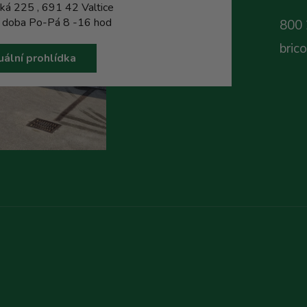
ká 225 , 691 42 Valtice
í doba Po-Pá 8 -16 hod
800 
bric
uální prohlídka