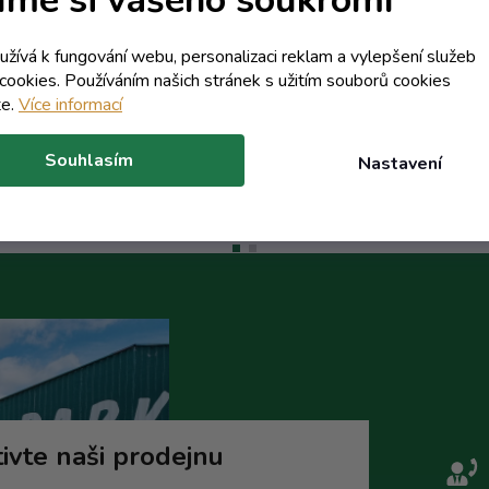
žlté+nápis Jablkovica
Slivovica
terní sklad - dodání do 10 dnů
Skladem
218,74 Kč včetně DPH
205,06 Kč včetně DPH
oužívá k fungování webu, personalizaci reklam a vylepšení služeb
180,78 Kč
169,47 Kč
cookies. Používáním našich stránek s užitím souborů cookies
/ ks
/ ks
te.
Více informací
Do košíku
Do koší
Souhlasím
Nastavení
ivte naši prodejnu