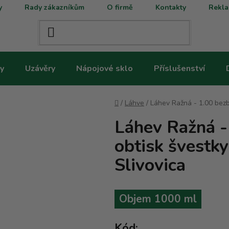
y
Rady zákazníkům
O firmě
Kontakty
Rekla
y
Uzávěry
Nápojové sklo
Příslušenství
Domů
/
Láhve
/
Láhev Ražná - 1.00 bezb
Láhev Ražná -
obtisk švestky
Slivovica
Objem 1000 ml
Kód: