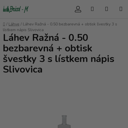
Přejít
Hledat
NÁKUP
na
obsah
KOŠÍK
Domů
/
Láhve
/
Láhev Ražná - 0.50 bezbarevná + obtisk švestky 3 s
lístkem nápis Slivovica
Láhev Ražná - 0.50
bezbarevná + obtisk
švestky 3 s lístkem nápis
Slivovica