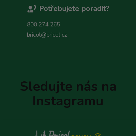
Potřebujete poradit?
800 274 265
bricol@bricol.cz
Z
á
p
Sledujte nás na
a
t
Instagramu
í