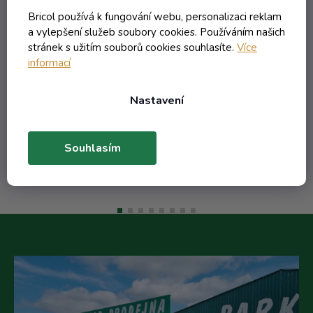
75
Láhev Ražná - 1.00 bezbarevná +
Lá
s
obtisk švestky 3 s lístkem nápis
o
Bricol používá k fungování webu, personalizaci reklam
Slivovica
a vylepšení služeb soubory cookies. Používáním našich
Skladem
stránek s užitím souborů cookies souhlasíte.
Více
informací
218,74 Kč včetně DPH
180,78 Kč
Nastavení
/ ks
Do košíku
Souhlasím