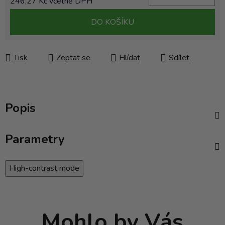
246,27 Kč včetně DPH
Měrná cena:
DO KOŠÍKU
Tisk
Zeptat se
Hlídat
Sdílet
Popis
Parametry
High-contrast mode
Mohlo by Vás