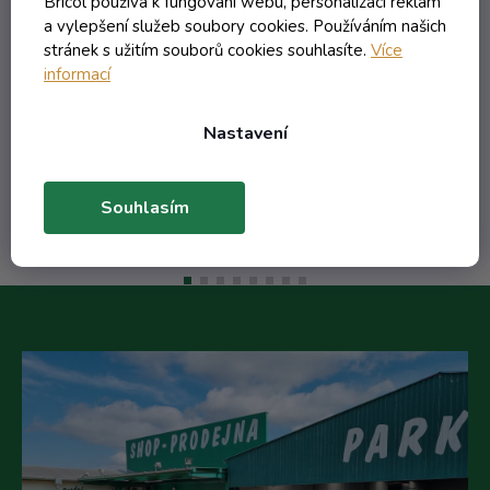
Bricol používá k fungování webu, personalizaci reklam
a vylepšení služeb soubory cookies. Používáním našich
stránek s užitím souborů cookies souhlasíte.
Více
13,26 Kč včetně DPH
informací
10,96 Kč
/ ks
21,49 Kč
(-49%)
Nastavení
Do košíku
Souhlasím