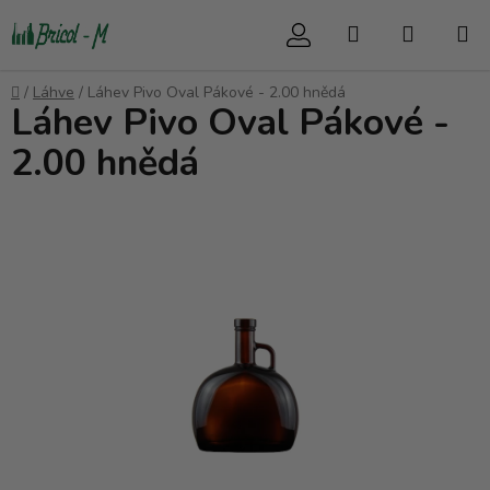
Přejít
Hledat
NÁKUP
na
obsah
KOŠÍK
Domů
/
Láhve
/
Láhev Pivo Oval Pákové - 2.00 hnědá
Láhev Pivo Oval Pákové -
2.00 hnědá