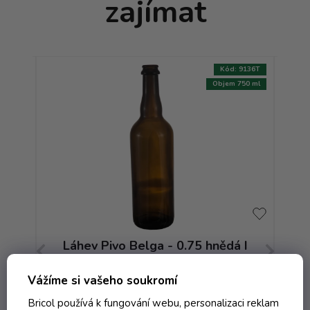
zajímat
:
8149T
Kód:
9136T
AKCE
500 ml
Objem 750 ml
ědá
Láhev Pivo Belga - 0.75 hnědá I
Vážíme si vašeho soukromí
Skladem
Bricol používá k fungování webu, personalizaci reklam