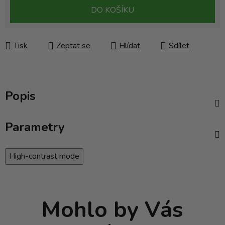
Měrná cena:
DO KOŠÍKU
Tisk
Zeptat se
Hlídat
Sdílet
Popis
Parametry
High-contrast mode
Mohlo by Vás