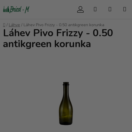
Přejít
Hledat
NÁKUP
na
obsah
KOŠÍK
Domů
/
Láhve
/
Láhev Pivo Frizzy - 0.50 antikgreen korunka
Láhev Pivo Frizzy - 0.50
antikgreen korunka