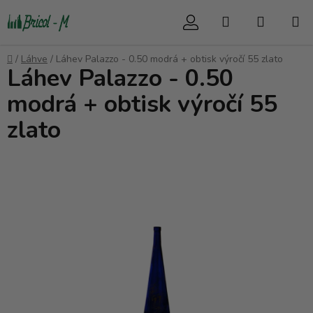
Přejít
Hledat
NÁKUP
na
obsah
KOŠÍK
Domů
/
Láhve
/
Láhev Palazzo - 0.50 modrá + obtisk výročí 55 zlato
Láhev Palazzo - 0.50
modrá + obtisk výročí 55
zlato