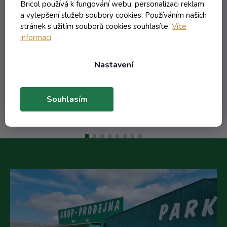
m
60
Bricol používá k fungování webu, personalizaci reklam
a vylepšení služeb soubory cookies. Používáním našich
Skladem
stránek s užitím souborů cookies souhlasíte.
Více
informací
195,79 Kč včetně DPH
161,81 Kč
/ ks
Nastavení
Do košíku
Souhlasím