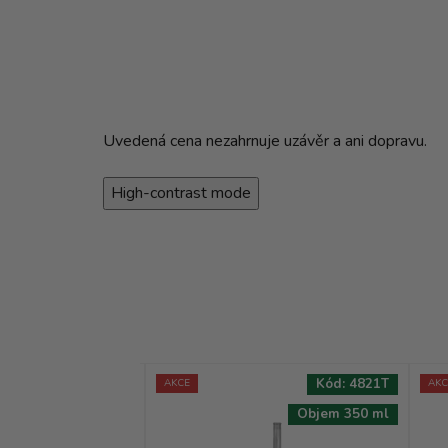
Uvedená cena nezahrnuje uzávěr a ani dopravu.
High-contrast mode
Kód:
1145T
Kód:
4821T
AKCE
AKC
Objem 500 ml
Objem 350 ml