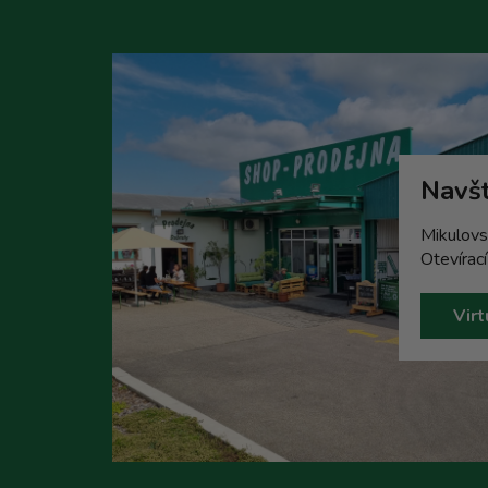
Navšt
Mikulovs
Otevírac
Virt