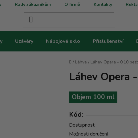
y
Rady zákazníkům
O firmě
Kontakty
Rekla
y
Uzávěry
Nápojové sklo
Příslušenství
Domů
/
Láhve
/
Láhev Opera - 0.10 bez
Láhev Opera -
Objem 100 ml
Kód:
Dostupnost
Možnosti doručení