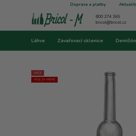
Přejít
Doprava a platby
Aktualit
na
obsah
800 274 265
bricol@bricol.cz
Láhve
Zavařovací sklenice
Demižón
AKCE
VÍCE ZA MÉNĚ