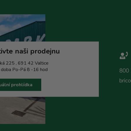
ivte naši prodejnu
ká 225 , 691 42 Valtice
í doba Po-Pá 8 -16 hod
800 
bric
uální prohlídka