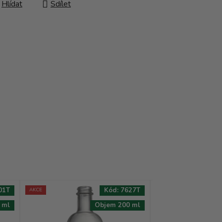
Hlídat
Sdílet
01T
Kód:
7627T
AKCE
AKCE
 ml
Objem 200 ml