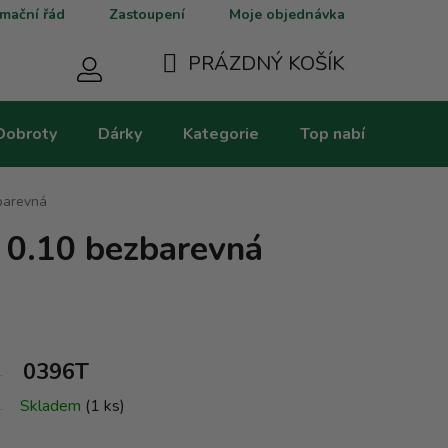
mační řád
Zastoupení
Moje objednávka
PRÁZDNÝ KOŠÍK
NÁKUPNÍ
Dobroty
Dárky
Kategorie
Top nabídky
V
KOŠÍK
barevná
 0.10 bezbarevná
0396T
Skladem
(1 ks)