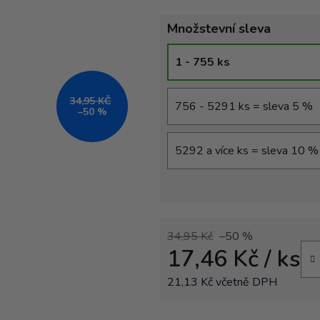
Množstevní sleva
1 - 755 ks
34,95 KČ
756 - 5291 ks = sleva 5 %
–50 %
5292 a více ks = sleva 10 %
34,95 Kč
–50 %
17,46 Kč
/ ks
21,13 Kč včetně DPH
Měrná cena: