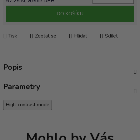
67,25 Kč včetně DPH
Měrná cena:
DO KOŠÍKU
Tisk
Zeptat se
Hlídat
Sdílet
Popis
Parametry
High-contrast mode
Mohlo by Vás