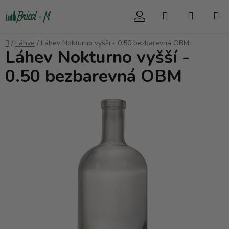
Přejít
Hledat
NÁKUP
na
obsah
KOŠÍK
Domů
/
Láhve
/
Láhev Nokturno vyšší - 0.50 bezbarevná OBM
Láhev Nokturno vyšší -
0.50 bezbarevná OBM