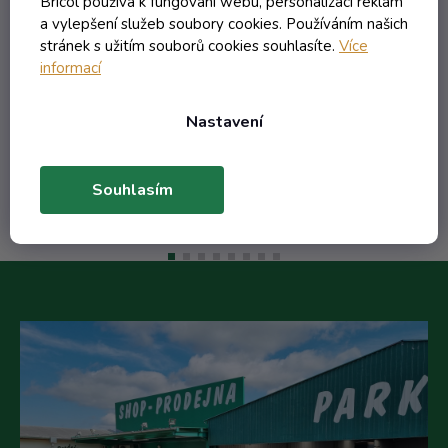
Bricol používá k fungování webu, personalizaci reklam
a vylepšení služeb soubory cookies. Používáním našich
stránek s užitím souborů cookies souhlasíte.
Více
61,63 Kč včetně DPH
informací
50,93 Kč
/ ks
53,73 Kč
(-5%)
Nastavení
Do košíku
Souhlasím