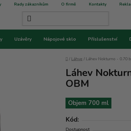
y
Rady zákazníkům
O firmě
Kontakty
Rekla
y
Uzávěry
Nápojové sklo
Příslušenství
Domů
/
Láhve
/
Láhev Nokturno - 0.70
Láhev Nokturn
OBM
Objem 700 ml
Kód:
Dostupnost