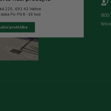
ká 225 , 691 42 Valtice
í doba Po-Pá 8 -16 hod
800 
bric
uální prohlídka