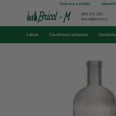
Přejít
Doprava a platby
Aktualit
na
obsah
800 274 265
bricol@bricol.cz
Láhve
Zavařovací sklenice
Demižón