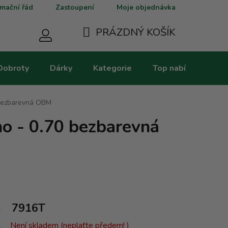
mační řád
Zastoupení
Moje objednávka
PRÁZDNÝ KOŠÍK
NÁKUPNÍ
Dobroty
Dárky
Kategorie
Top nabídky
V
KOŠÍK
 bezbarevná OBM
o - 0.70 bezbarevná
7916T
Není skladem (neplaťte předem! )