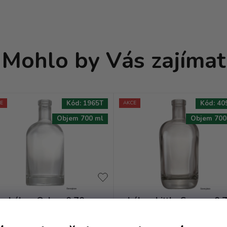
Mohlo by Vás zajímat
Kód:
1965T
Kód:
40
E
AKCE
Objem 700 ml
Objem 700
Láhev Oslo - 0.70
Láhev Little Sumo - 0.
bezbarevná OBM
bezbarevná