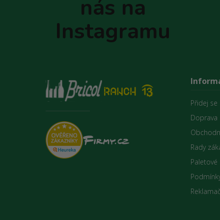
nás na
í
Instagramu
Inform
Přidej se
Doprava 
Obchodn
Rady zák
Paletové
Podmínky
Reklamač