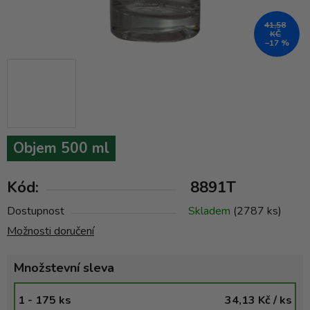
41,58
KČ
–17 %
Objem 500 ml
Kód:
8891T
Dostupnost
Skladem
(2787 ks)
Možnosti doručení
Množstevní sleva
1 - 175 ks
34,13 Kč
/ ks