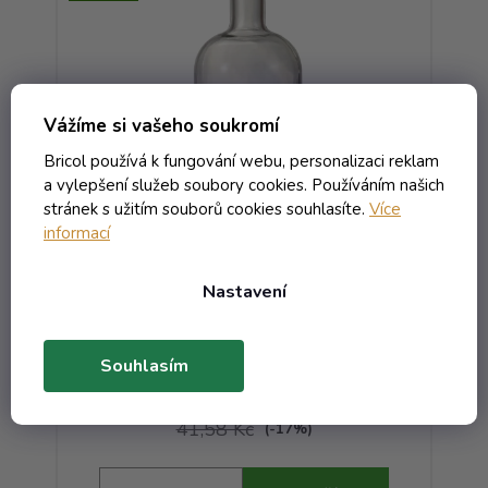
Vážíme si vašeho soukromí
Bricol používá k fungování webu, personalizaci reklam
a vylepšení služeb soubory cookies. Používáním našich
stránek s užitím souborů cookies souhlasíte.
Více
informací
vná
Láhev Nokturno - 0.50
bezbarevná OBM K
Nastavení
Skladem
Souhlasím
41,30 Kč včetně DPH
34,13 Kč
/ ks
41,58 Kč
(-17%)