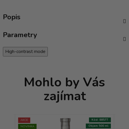
Popis
Parametry
High-contrast mode
Mohlo by Vás
zajímat
:
0222T
Kód:
8857T
AKCE
AKCE
500 ml
Objem 500 ml
NOVINKA