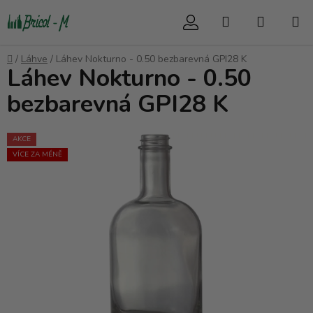
Přejít
Hledat
NÁKUP
na
obsah
KOŠÍK
Domů
/
Láhve
/
Láhev Nokturno - 0.50 bezbarevná GPI28 K
Láhev Nokturno - 0.50
bezbarevná GPI28 K
AKCE
VÍCE ZA MÉNĚ