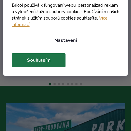
lístkom s nápisom Maruna
Bricol používá k fungování webu, personalizaci reklam
marhuľovica
Externí sklad - dodání do 10 dnů
a vylepšení služeb soubory cookies. Používáním našich
stránek s užitím souborů cookies souhlasíte.
Více
informací
324,97 Kč včetně DPH
268,57 Kč
Nastavení
/ ks
Do košíku
Souhlasím