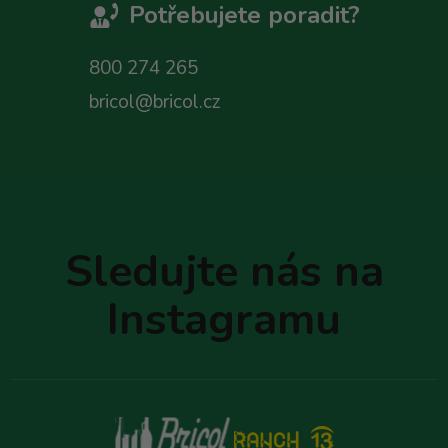
Potřebujete poradit?
800 274 265
bricol@bricol.cz
Z
á
p
Sledujte nás na
a
t
Instagramu
í