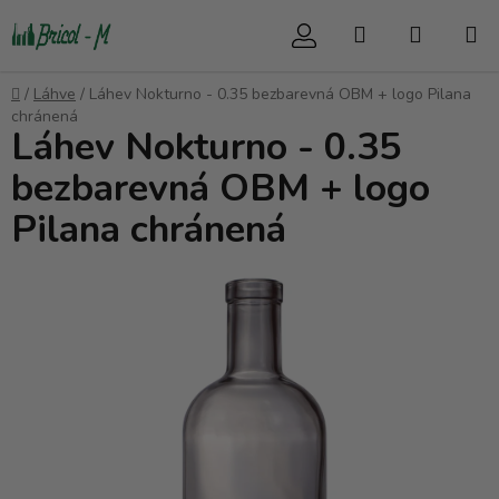
Přejít
Hledat
NÁKUP
na
obsah
KOŠÍK
Domů
/
Láhve
/
Láhev Nokturno - 0.35 bezbarevná OBM + logo Pilana
chránená
Láhev Nokturno - 0.35
bezbarevná OBM + logo
Pilana chránená