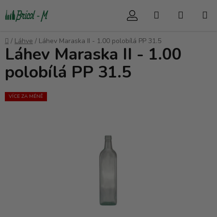
Přejít
Hledat
NÁKUP
na
obsah
KOŠÍK
Domů
/
Láhve
/
Láhev Maraska II - 1.00 polobílá PP 31.5
Láhev Maraska II - 1.00
polobílá PP 31.5
VÍCE ZA MÉNĚ