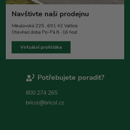
Navštivte naši prodejnu
Mikulovská 225 , 691 42 Valtice
Otevírací doba Po-Pá 8 -16 hod
Virtuální prohlídka
Potřebujete poradit?
800 274 265
bricol@bricol.cz
Z