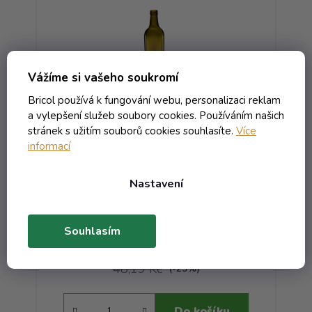
Vážíme si vašeho soukromí
Bricol používá k fungování webu, personalizaci reklam
a vylepšení služeb soubory cookies. Používáním našich
stránek s užitím souborů cookies souhlasíte.
Více
informací
P
Láhev Maraska - 1.00 antikgrun
L
PP 31.5 BR I
Nastavení
Skladem
Souhlasím
43,32 Kč včetně DPH
35,80 Kč
/ ks
48,19 Kč
(-25%)
Do košíku