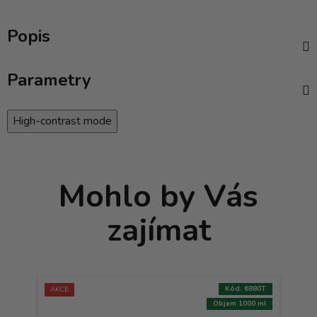
Popis
Parametry
High-contrast mode
Mohlo by Vás
zajímat
:
8924T
Kód:
6880T
AKCE
AKCE
250 ml
Objem 1000 ml