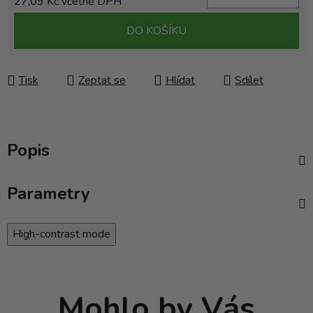
27,09 Kč včetně DPH
Měrná cena:
DO KOŠÍKU
Tisk
Zeptat se
Hlídat
Sdílet
Popis
Parametry
High-contrast mode
Mohlo by Vás