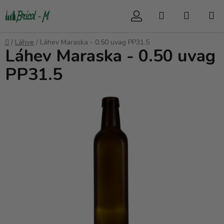
Přejít
Hledat
NÁKUP
na
obsah
KOŠÍK
Domů
/
Láhve
/
Láhev Maraska - 0.50 uvag PP31.5
Láhev Maraska - 0.50 uvag
PP31.5