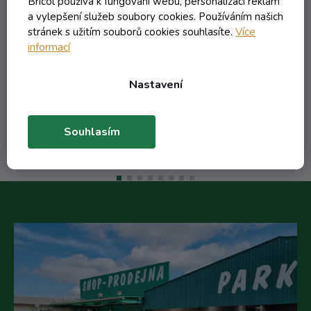
Bricol používá k fungování webu, personalizaci reklam
a vylepšení služeb soubory cookies. Používáním našich
stránek s užitím souborů cookies souhlasíte.
Více
43,32 Kč včetně DPH
informací
35,80 Kč
/ ks
48,19 Kč
(-25%)
Nastavení
Do košíku
Souhlasím