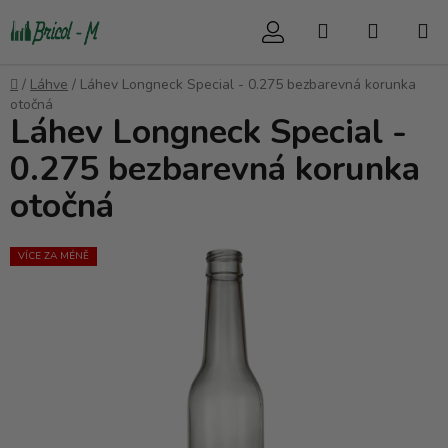
Přejít
Hledat
NÁKUP
na
obsah
KOŠÍK
Domů
/
Láhve
/
Láhev Longneck Special - 0.275 bezbarevná korunka
otočná
Láhev Longneck Special -
0.275 bezbarevná korunka
otočná
VÍCE ZA MÉNĚ