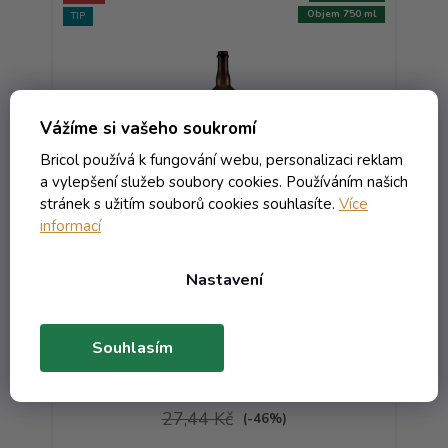
330 ml
Objem 750 ml
TIP
TIP
Vážíme si vašeho soukromí
Bricol používá k fungování webu, personalizaci reklam
a vylepšení služeb soubory cookies. Používáním našich
stránek s užitím souborů cookies souhlasíte.
Více
informací
á
Láhev Pivo Belga - 0.75 hnědá VE
Nastavení
Skladem
Souhlasím
17,80 Kč včetně DPH
14,71 Kč
/ ks
27,44 Kč
(-46%)