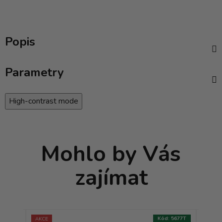
Popis
Parametry
High-contrast mode
Mohlo by Vás
zajímat
:
2650T
Kód:
5677T
AKCE
AKCE