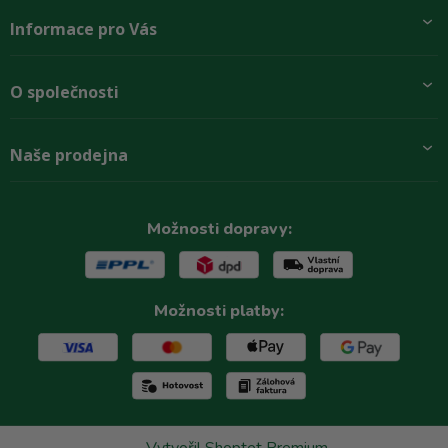
Informace pro Vás
Přidej se k nám
O společnosti
Doprava a platby
Obchodní podmínky
Aktuality
Naše prodejna
Rady zákazníkům
O firmě
Paletové odběry se slevou
Zastoupení značek
Podmínky ochrany osobních údajů
Kontakty
Možnosti dopravy:
Reklamační řád
Možnosti platby: