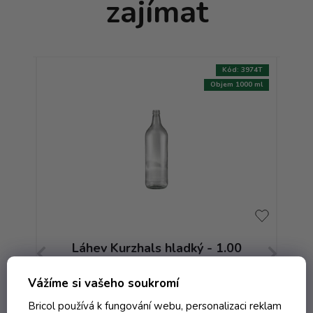
zajímat
:
4001T
Kód:
3974T
350 ml
Objem 1000 ml
Láhev Kurzhals hladký - 1.00
L
bezbarevná W
Vážíme si vašeho soukromí
Skladem
Bricol používá k fungování webu, personalizaci reklam