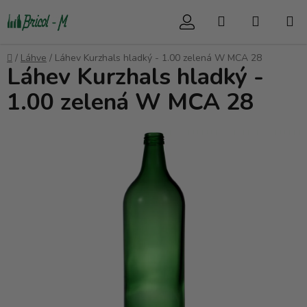
Přejít
Hledat
NÁKUP
na
obsah
KOŠÍK
Domů
/
Láhve
/
Láhev Kurzhals hladký - 1.00 zelená W MCA 28
Láhev Kurzhals hladký -
1.00 zelená W MCA 28