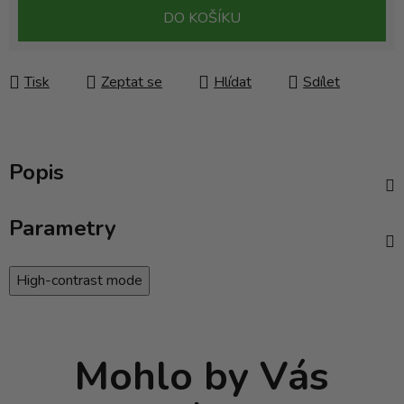
Měrná cena:
DO KOŠÍKU
Tisk
Zeptat se
Hlídat
Sdílet
Popis
Parametry
High-contrast mode
Mohlo by Vás