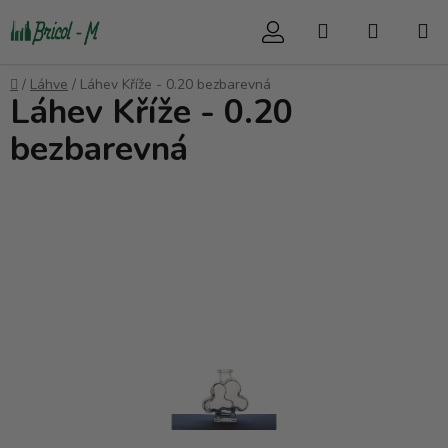
Přejít
Hledat
NÁKUP
na
obsah
KOŠÍK
Domů
/
Láhve
/
Láhev Kříže - 0.20 bezbarevná
Láhev Kříže - 0.20
bezbarevná