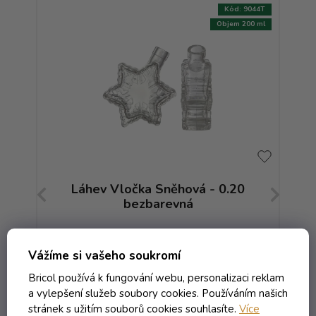
:
9035T
Kód:
9044T
AKCE
250 ml
Objem 200 ml
ná
Láhev Vločka Sněhová - 0.20
Lá
bezbarevná
Skladem
Vážíme si vašeho soukromí
Bricol používá k fungování webu, personalizaci reklam
123,36 Kč včetně DPH
a vylepšení služeb soubory cookies. Používáním našich
101,95 Kč
stránek s užitím souborů cookies souhlasíte.
Více
/ ks