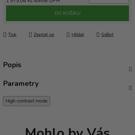
1 979,06 Kč včetně DPH
Měrná cena:
DO KOŠÍKU
Tisk
Zeptat se
Hlídat
Sdílet
Popis
Parametry
High-contrast mode
Mohlo by Vás