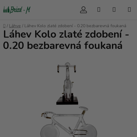
Přejít
Hledat
NÁKUP
na
obsah
KOŠÍK
Domů
/
Láhve
/
Láhev Kolo zlaté zdobení - 0.20 bezbarevná foukaná
Láhev Kolo zlaté zdobení -
0.20 bezbarevná foukaná