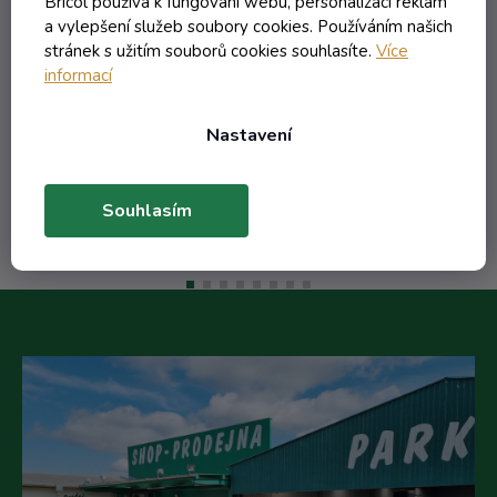
Bricol používá k fungování webu, personalizaci reklam
a vylepšení služeb soubory cookies. Používáním našich
stránek s užitím souborů cookies souhlasíte.
Více
196,50 Kč včetně DPH
informací
162,40 Kč
/ ks
368,61 Kč
(-55%)
Nastavení
Do košíku
Souhlasím