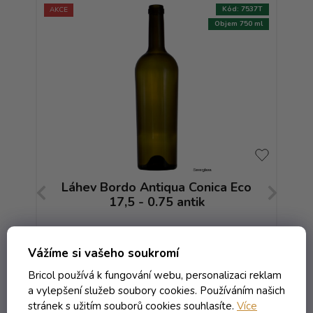
:
6128T
Kód:
7537T
AKCE
AKCE
750 ml
Objem 750 ml
tik
Láhev Bordo Antiqua Conica Eco
L
17,5 - 0.75 antik
Skladem
Vážíme si vašeho soukromí
6,04 Kč včetně DPH
Bricol používá k fungování webu, personalizaci reklam
4,99 Kč
a vylepšení služeb soubory cookies. Používáním našich
/ ks
26,74 Kč
stránek s užitím souborů cookies souhlasíte.
Více
(-81%)