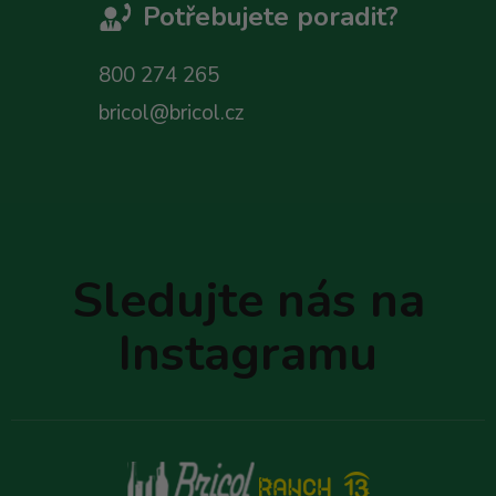
Potřebujete poradit?
800 274 265
bricol@bricol.cz
Z
á
p
Sledujte nás na
a
t
Instagramu
í