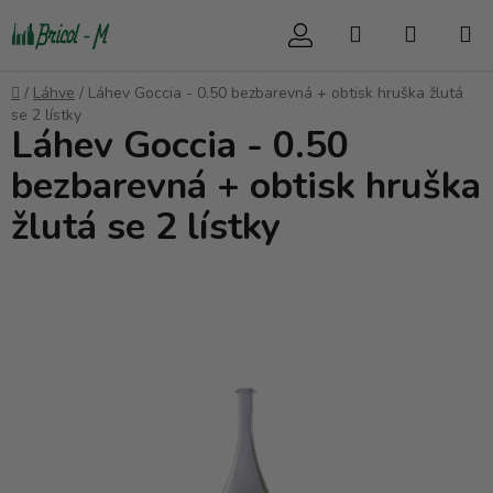
Přejít
Hledat
NÁKUP
na
obsah
KOŠÍK
Domů
/
Láhve
/
Láhev Goccia - 0.50 bezbarevná + obtisk hruška žlutá
se 2 lístky
Láhev Goccia - 0.50
bezbarevná + obtisk hruška
žlutá se 2 lístky