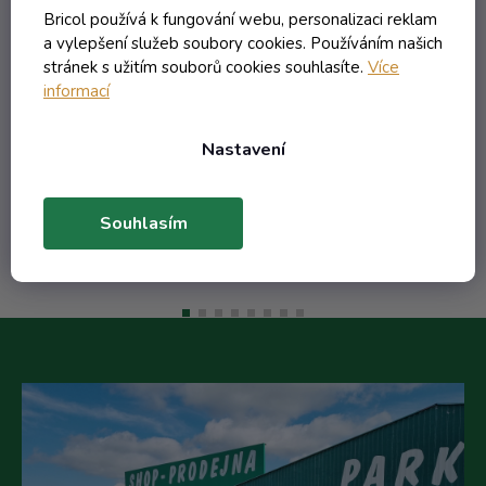
is
obtisk hruška žlutá 2 listy nápis
be
Bricol používá k fungování webu, personalizaci reklam
Hruškovica
a vylepšení služeb soubory cookies. Používáním našich
Externí sklad - dodání do 10 dnů
stránek s užitím souborů cookies souhlasíte.
Více
informací
205,06 Kč včetně DPH
169,47 Kč
Nastavení
/ ks
Do košíku
Souhlasím