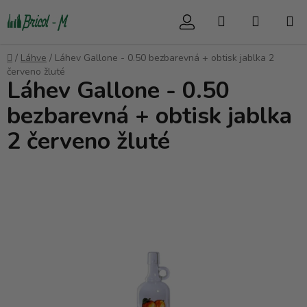
Přejít
Hledat
NÁKUP
na
obsah
KOŠÍK
Domů
/
Láhve
/
Láhev Gallone - 0.50 bezbarevná + obtisk jablka 2
červeno žluté
Láhev Gallone - 0.50
bezbarevná + obtisk jablka
2 červeno žluté