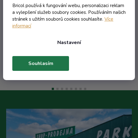
té
obtisk jablka 2 červeno žluté
Bricol používá k fungování webu, personalizaci reklam
a vylepšení služeb soubory cookies. Používáním našich
Externí sklad - dodání do 10 dnů
stránek s užitím souborů cookies souhlasíte.
Více
informací
118,28 Kč včetně DPH
97,75 Kč
Nastavení
/ ks
Do košíku
Souhlasím