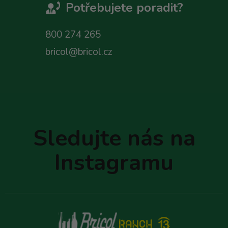
Potřebujete poradit?
800 274 265
bricol@bricol.cz
Z
á
p
Sledujte nás na
a
t
Instagramu
í