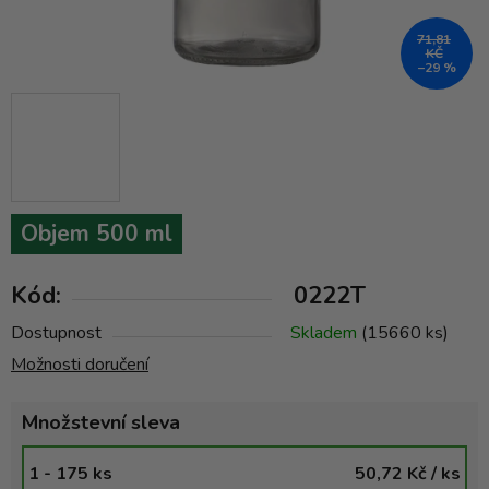
71,81
KČ
–29 %
Objem 500 ml
Kód:
0222T
Dostupnost
Skladem
(15660 ks)
Možnosti doručení
Množstevní sleva
1 - 175 ks
50,72 Kč
/ ks