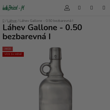
Přejít
Hledat
NÁKUP
na
obsah
KOŠÍK
Domů
/
Láhve
/
Láhev Gallone - 0.50 bezbarevná I
Láhev Gallone - 0.50
bezbarevná I
AKCE
VÍCE ZA MÉNĚ