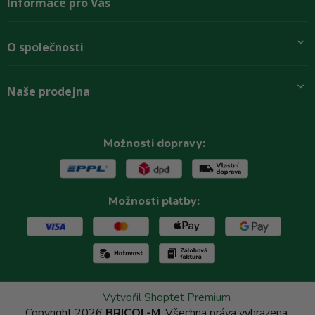
Informace pro Vás
Přidej se k nám
O společnosti
Doprava a platby
Obchodní podmínky
Aktuality
Naše prodejna
Rady zákazníkům
O firmě
Paletové odběry se slevou
Zastoupení značek
Podmínky ochrany osobních údajů
Kontakty
Možnosti dopravy:
Reklamační řád
Možnosti platby:
Vytvořil Shoptet Premium
Copyright 2026
BRICOL-M
. Všechna práva vyhrazena.