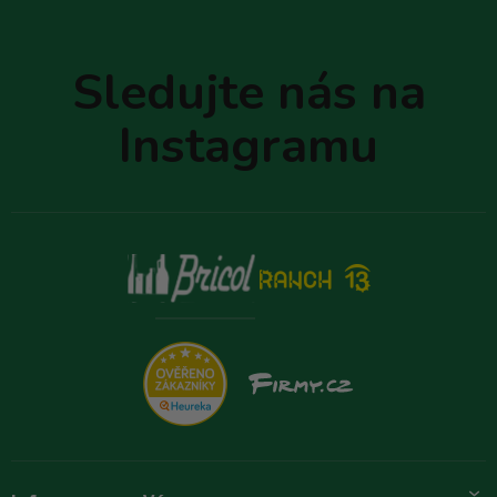
Z
á
p
Sledujte nás na
a
t
Instagramu
í