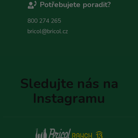
Potřebujete poradit?
800 274 265
bricol@bricol.cz
Z
á
p
Sledujte nás na
a
t
Instagramu
í