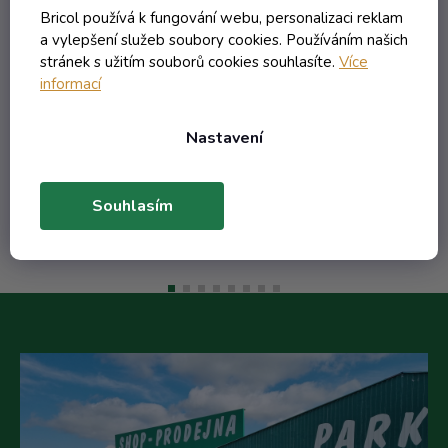
 40
+ obtisk malba Hruškovica výročí
+ 
Bricol používá k fungování webu, personalizaci reklam
40
a vylepšení služeb soubory cookies. Používáním našich
Externí sklad - dodání do 10 dnů
stránek s užitím souborů cookies souhlasíte.
Více
informací
614,63 Kč včetně DPH
507,96 Kč
Nastavení
/ ks
Do košíku
Souhlasím