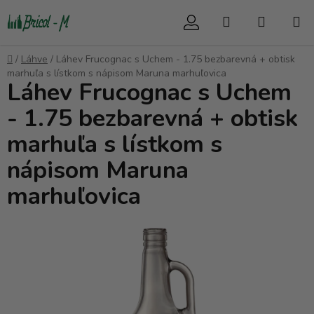
Přejít
Hledat
NÁKUP
na
obsah
KOŠÍK
Domů
/
Láhve
/
Láhev Frucognac s Uchem - 1.75 bezbarevná + obtisk
marhuľa s lístkom s nápisom Maruna marhuľovica
Láhev Frucognac s Uchem
- 1.75 bezbarevná + obtisk
marhuľa s lístkom s
nápisom Maruna
marhuľovica