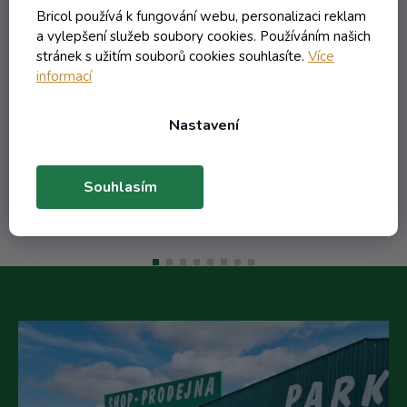
+ obtisk čert a čertice nápis
b
Bricol používá k fungování webu, personalizaci reklam
Čertovská pálenka
a vylepšení služeb soubory cookies. Používáním našich
Externí sklad - dodání do 10 dnů
stránek s užitím souborů cookies souhlasíte.
Více
informací
120,35 Kč včetně DPH
99,46 Kč
Nastavení
/ ks
Do košíku
Souhlasím