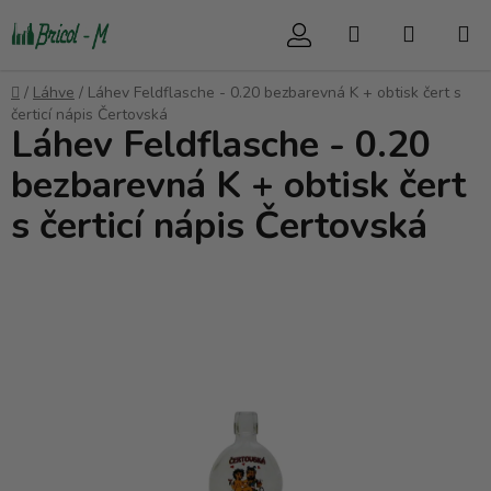
Přejít
Hledat
NÁKUP
na
obsah
KOŠÍK
Domů
/
Láhve
/
Láhev Feldflasche - 0.20 bezbarevná K + obtisk čert s
čerticí nápis Čertovská
Láhev Feldflasche - 0.20
bezbarevná K + obtisk čert
s čerticí nápis Čertovská