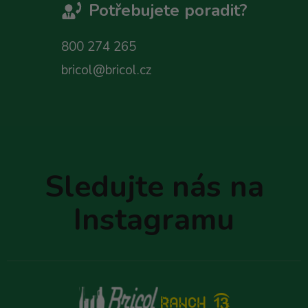
Potřebujete poradit?
800 274 265
bricol@bricol.cz
Z
á
p
Sledujte nás na
a
t
Instagramu
í