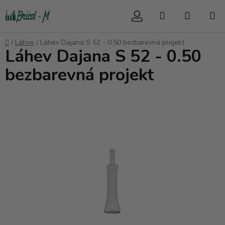
Přejít
Hledat
NÁKUP
na
obsah
KOŠÍK
Domů
/
Láhve
/
Láhev Dajana S 52 - 0.50 bezbarevná projekt
Láhev Dajana S 52 - 0.50
bezbarevná projekt