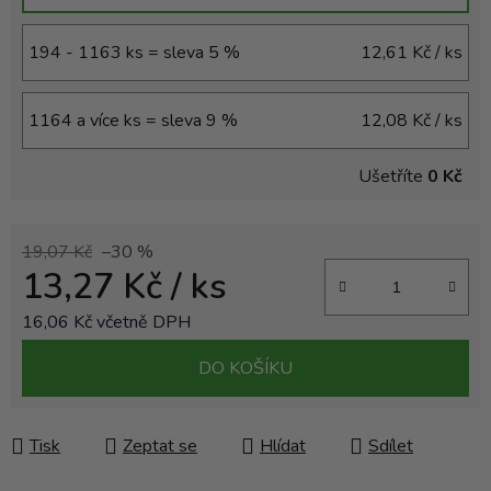
194 - 1163 ks = sleva 5 %
12,61 Kč
/ ks
1164 a více ks = sleva 9 %
12,08 Kč
/ ks
Ušetříte
0 Kč
19,07 Kč
–30 %
13,27 Kč
/ ks
16,06 Kč včetně DPH
Měrná cena:
DO KOŠÍKU
Tisk
Zeptat se
Hlídat
Sdílet