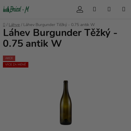
Přejít
Hledat
NÁKUP
na
obsah
KOŠÍK
Domů
/
Láhve
/
Láhev Burgunder Těžký - 0.75 antik W
Láhev Burgunder Těžký -
0.75 antik W
AKCE
VÍCE ZA MÉNĚ