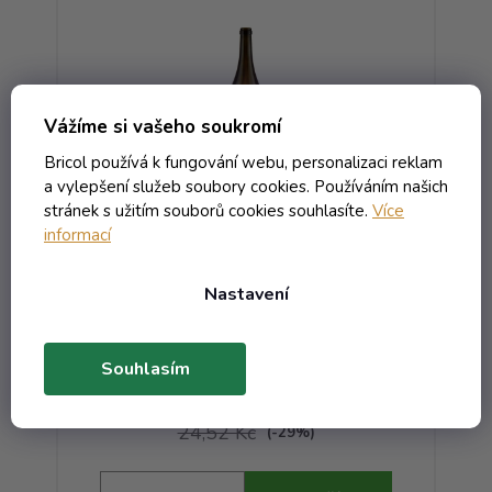
Vážíme si vašeho soukromí
Bricol používá k fungování webu, personalizaci reklam
a vylepšení služeb soubory cookies. Používáním našich
stránek s užitím souborů cookies souhlasíte.
Více
informací
x60
Láhev Burgunder těžký Chateau -
L
0.75 antik
Nastavení
Skladem
Souhlasím
20,79 Kč včetně DPH
17,18 Kč
/ ks
24,52 Kč
(-29%)