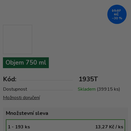
19,07
KČ
–30 %
Objem 750 ml
Kód:
1935T
Dostupnost
Skladem
(39915 ks)
Možnosti doručení
Množstevní sleva
1 - 193 ks
13,27 Kč
/ ks