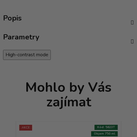
Popis
Parametry
High-contrast mode
Mohlo by Vás
zajímat
:
9191T
Kód:
5823T
AKCE
750 ml
Objem 750 ml