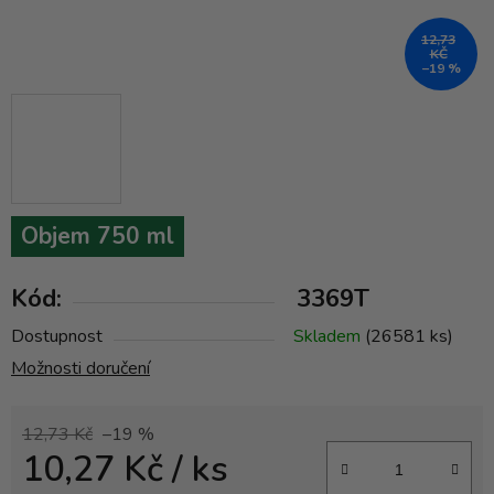
12,73
KČ
–19 %
Objem 750 ml
Kód:
3369T
Dostupnost
Skladem
(26581 ks)
Možnosti doručení
12,73 Kč
–19 %
10,27 Kč
/ ks