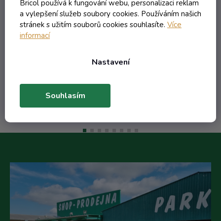
Skladem
Bricol používá k fungování webu, personalizaci reklam
a vylepšení služeb soubory cookies. Používáním našich
stránek s užitím souborů cookies souhlasíte.
Více
12,83 Kč včetně DPH
informací
10,60 Kč
/ ks
13,27 Kč
(-20%)
Nastavení
Do košíku
Souhlasím