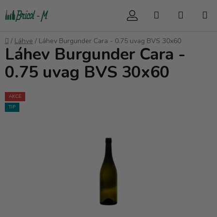
Přejít
Hledat
NÁKUP
na
obsah
KOŠÍK
Domů
/
Láhve
/
Láhev Burgunder Cara - 0.75 uvag BVS 30x60
Láhev Burgunder Cara -
0.75 uvag BVS 30x60
AKCE
TIP